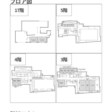
フロア図
17階
5階
4階
3階