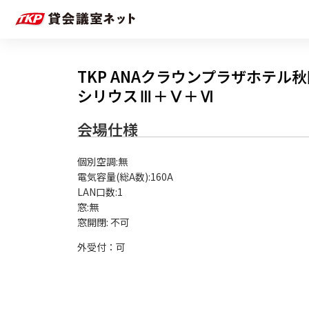
TKP ANAクラウンプラザホテル
シリウスⅢ＋Ⅴ＋Ⅵ
会場仕様
個別空調:無

電気容量(総A数):160A

LAN口数:1

窓:無

外受付：可