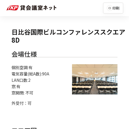
印刷
日比谷国際ビルコンファレンススクエア
8D
会場仕様
個別空調:有

電気容量(総A数):90A

LAN口数:2

窓:有

外受付：可