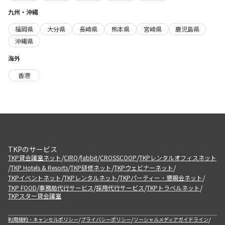
九州・沖縄
福岡県
大分県
長崎県
熊本県
宮崎県
鹿児島県
沖縄県
海外
香港
TKPのサービス
/
/
/
/
TKP貸会議室ネット
CIRQ
fabbit
CROSSCOOP
TKPレンタルオフィスネット
/
/
/
/
TKP Hotels & Resorts
TKP研修ネット
TKPウェビナーネット
/
/
/
TKPイベントネット
TKPレンタルネット
TKPパーティー・懇親会ネット
/
/
/
/
TKP FOOD
事務局代行サービス
採用代行サービス
TKPトラベルネット
TKPスター貸会議室
/
/
/
利用規約・キャンセルポリシー
プライバシーポリシー
ソーシャルメディアガイドライン