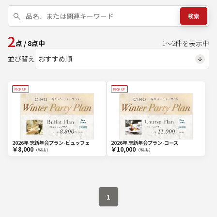
検索
2
点
/
8
点中
1
～
2
件を表示中
並び替え
PICK UP
PICK UP
2026年 忘新年会プラン-コース
2026年 忘新年会プラン-ビュッフェ
￥8,000
￥10,000
（税抜）
（税抜）
1