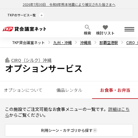
2026年7月30日
令和8年熊本地震により被災された皆さまへ
TKPのサービス一覧
検索
検討リスト
TKP貸会議室ネット
九州・沖縄
沖縄県
那覇空港駅
CIR
CIRQ（シルク）沖縄
オプションサービス
オプションについて
備品レンタル
お食事・お弁当
この施設でご注文可能なお食事メニューの一覧です。
詳細はこち
ら
からご覧ください。
利用シーン・カテゴリから探す