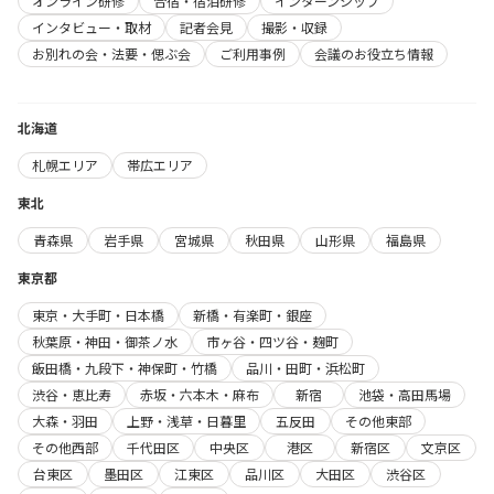
オンライン研修
合宿・宿泊研修
インターンシップ
インタビュー・取材
記者会見
撮影・収録
お別れの会・法要・偲ぶ会
ご利用事例
会議のお役立ち情報
北海道
札幌エリア
帯広エリア
東北
青森県
岩手県
宮城県
秋田県
山形県
福島県
東京都
東京・大手町・日本橋
新橋・有楽町・銀座
秋葉原・神田・御茶ノ水
市ヶ谷・四ツ谷・麹町
飯田橋・九段下・神保町・竹橋
品川・田町・浜松町
渋谷・恵比寿
赤坂・六本木・麻布
新宿
池袋・高田馬場
大森・羽田
上野・浅草・日暮里
五反田
その他東部
その他西部
千代田区
中央区
港区
新宿区
文京区
台東区
墨田区
江東区
品川区
大田区
渋谷区