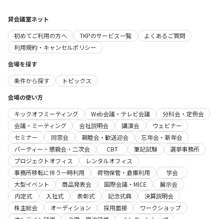
貸会議室ネット
初めてご利用の方へ
TKPのサービス一覧
よくあるご質問
利用規約・キャンセルポリシー
会場を探す
条件から探す
トピックス
会場の使い方
キックオフミーティング
Web会議・テレビ会議
分科会・定例会
会議・ミーティング
会社説明会
講演会
ウェビナー
セミナー
同窓会
親睦会・歓送迎会
忘年会・新年会
パーティー・懇親会・二次会
CBT
筆記試験
選挙事務所
プロジェクトオフィス
レンタルオフィス
事務所移転に伴う一時利用
荷物保管・倉庫利用
学会
大型イベント
商品発表会
国際会議・MICE
展示会
内定式
入社式
表彰式
記念式典
決算説明会
株主総会
オーディション
採用面接
ワークショップ