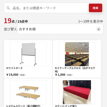
検索
19
点
/
19
点中
1
～
10
件を表示中
並び替え
ホワイトボード
セミナーテーブルクロス（白ダマスク
地）
￥19,000
￥1,000
（税抜）
（税抜）
システムステージ（高さ調節可）
ステージ パンチ張り