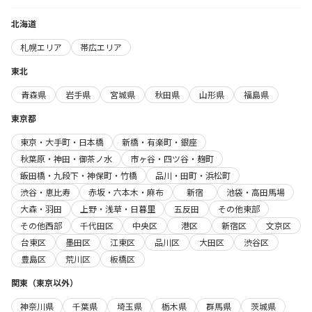
北海道
札幌エリア
帯広エリア
東北
青森県
岩手県
宮城県
秋田県
山形県
福島県
東京都
東京・大手町・日本橋
新橋・有楽町・銀座
秋葉原・神田・御茶ノ水
市ヶ谷・四ツ谷・麹町
飯田橋・九段下・神保町・竹橋
品川・田町・浜松町
渋谷・恵比寿
赤坂・六本木・麻布
新宿
池袋・高田馬場
大森・羽田
上野・浅草・日暮里
五反田
その他東部
その他西部
千代田区
中央区
港区
新宿区
文京区
台東区
墨田区
江東区
品川区
大田区
渋谷区
豊島区
荒川区
板橋区
関東（東京以外）
神奈川県
千葉県
埼玉県
栃木県
群馬県
茨城県