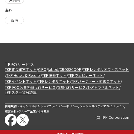
海外
香港
TKPのサービス
/
/
/
/
TKP貸会議室ネット
CIRQ
fabbit
CROSSCOOP
TKPレンタルオフィスネット
/
/
/
/
TKP Hotels & Resorts
TKP研修ネット
TKPウェビナーネット
/
/
/
TKPイベントネット
TKPレンタルネット
TKPパーティー・懇親会ネット
/
/
/
/
TKP FOOD
事務局代行サービス
採用代行サービス
TKPトラベルネット
TKPスター貸会議室
/
/
/
利用規約・キャンセルポリシー
プライバシーポリシー
ソーシャルメディアガイドライン
/
/
運営会社
グループ企業
物件募集
(C) TKP Corporation