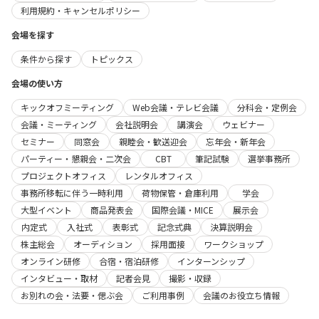
利用規約・キャンセルポリシー
会場を探す
条件から探す
トピックス
会場の使い方
キックオフミーティング
Web会議・テレビ会議
分科会・定例会
会議・ミーティング
会社説明会
講演会
ウェビナー
セミナー
同窓会
親睦会・歓送迎会
忘年会・新年会
パーティー・懇親会・二次会
CBT
筆記試験
選挙事務所
プロジェクトオフィス
レンタルオフィス
事務所移転に伴う一時利用
荷物保管・倉庫利用
学会
大型イベント
商品発表会
国際会議・MICE
展示会
内定式
入社式
表彰式
記念式典
決算説明会
株主総会
オーディション
採用面接
ワークショップ
オンライン研修
合宿・宿泊研修
インターンシップ
インタビュー・取材
記者会見
撮影・収録
お別れの会・法要・偲ぶ会
ご利用事例
会議のお役立ち情報