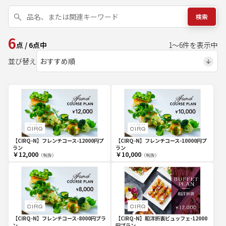
検索
6
点
/
6
点中
1
～
6
件を表示中
並び替え
【CIRQ-N】フレンチコース-10000円プ
【CIRQ-N】フレンチコース-12000円プ
ラン
ラン
￥12,000
￥10,000
（税抜）
（税抜）
【CIRQ-N】フレンチコース-8000円プラ
【CIRQ-N】和洋折衷ビュッフェ-12000
ン
円プラン