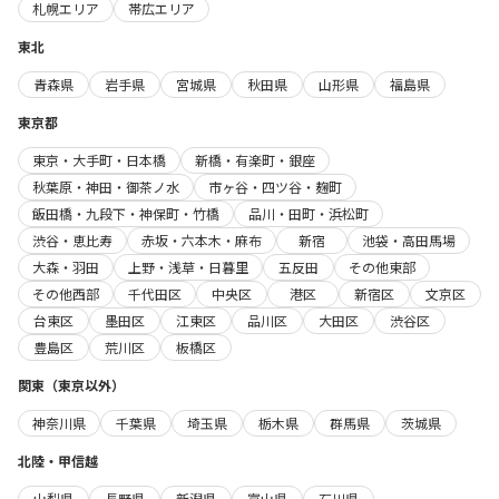
札幌エリア
帯広エリア
東北
青森県
岩手県
宮城県
秋田県
山形県
福島県
東京都
東京・大手町・日本橋
新橋・有楽町・銀座
秋葉原・神田・御茶ノ水
市ヶ谷・四ツ谷・麹町
飯田橋・九段下・神保町・竹橋
品川・田町・浜松町
渋谷・恵比寿
赤坂・六本木・麻布
新宿
池袋・高田馬場
大森・羽田
上野・浅草・日暮里
五反田
その他東部
その他西部
千代田区
中央区
港区
新宿区
文京区
台東区
墨田区
江東区
品川区
大田区
渋谷区
豊島区
荒川区
板橋区
関東（東京以外）
神奈川県
千葉県
埼玉県
栃木県
群馬県
茨城県
北陸・甲信越
山梨県
長野県
新潟県
富山県
石川県