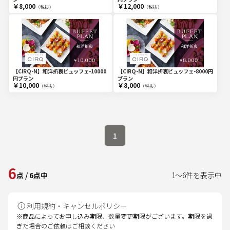
￥8,000
￥12,000
（税抜）
（税抜）
【CIRQ-N】和洋折衷ビュッフェ-10000
【CIRQ-N】和洋折衷ビュッフェ-8000円
円プラン
プラン
￥10,000
￥8,000
（税抜）
（税抜）
1
6
点
/
6
点中
1
～
6
件を表示中
利用規約・キャンセルポリシー
※商品によってお申し込み期限、数量変更期限がございます。期限を過
ぎた場合のご依頼はご相談ください