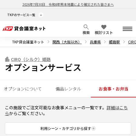
2026年7月30日
令和8年熊本地震により被災された皆さまへ
TKPのサービス一覧
検索
検討リスト
TKP貸会議室ネット
関西（大阪以外）
兵庫県
姫路駅
CI
CIRQ（シルク）姫路
オプションサービス
オプションについて
備品レンタル
お食事・お弁当
この施設でご注文可能なお食事メニューの一覧です。
詳細はこち
ら
からご覧ください。
利用シーン・カテゴリから探す