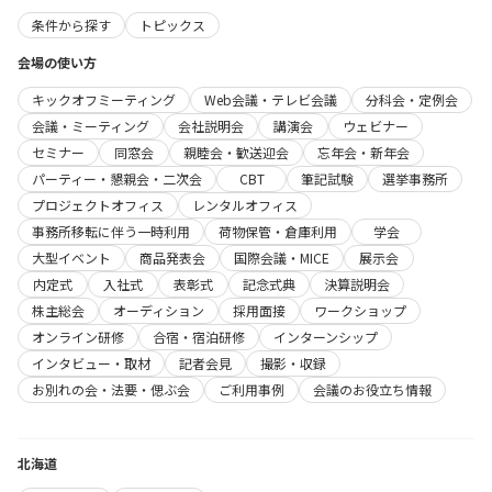
条件から探す
トピックス
会場の使い方
キックオフミーティング
Web会議・テレビ会議
分科会・定例会
会議・ミーティング
会社説明会
講演会
ウェビナー
セミナー
同窓会
親睦会・歓送迎会
忘年会・新年会
パーティー・懇親会・二次会
CBT
筆記試験
選挙事務所
プロジェクトオフィス
レンタルオフィス
事務所移転に伴う一時利用
荷物保管・倉庫利用
学会
大型イベント
商品発表会
国際会議・MICE
展示会
内定式
入社式
表彰式
記念式典
決算説明会
株主総会
オーディション
採用面接
ワークショップ
オンライン研修
合宿・宿泊研修
インターンシップ
インタビュー・取材
記者会見
撮影・収録
お別れの会・法要・偲ぶ会
ご利用事例
会議のお役立ち情報
北海道