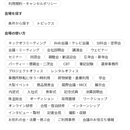
利用規約・キャンセルポリシー
会場を探す
条件から探す
トピックス
会場の使い方
キックオフミーティング
Web会議・テレビ会議
分科会・定例会
会議・ミーティング
会社説明会
講演会
ウェビナー
セミナー
同窓会
親睦会・歓送迎会
忘年会・新年会
パーティー・懇親会・二次会
CBT
筆記試験
選挙事務所
プロジェクトオフィス
レンタルオフィス
事務所移転に伴う一時利用
荷物保管・倉庫利用
学会
大型イベント
商品発表会
国際会議・MICE
展示会
内定式
入社式
表彰式
記念式典
決算説明会
株主総会
オーディション
採用面接
ワークショップ
オンライン研修
合宿・宿泊研修
インターンシップ
インタビュー・取材
記者会見
撮影・収録
お別れの会・法要・偲ぶ会
ご利用事例
会議のお役立ち情報