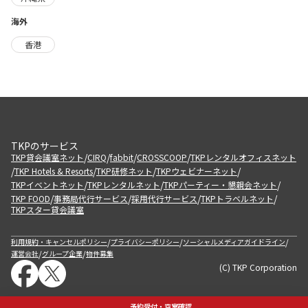
海外
香港
TKPのサービス
/
/
/
/
TKP貸会議室ネット
CIRQ
fabbit
CROSSCOOP
TKPレンタルオフィスネット
/
/
/
/
TKP Hotels & Resorts
TKP研修ネット
TKPウェビナーネット
/
/
/
TKPイベントネット
TKPレンタルネット
TKPパーティー・懇親会ネット
/
/
/
/
TKP FOOD
事務局代行サービス
採用代行サービス
TKPトラベルネット
TKPスター貸会議室
/
/
/
利用規約・キャンセルポリシー
プライバシーポリシー
ソーシャルメディアガイドライン
/
/
運営会社
グループ企業
物件募集
(C) TKP Corporation
予約受付・空室確認