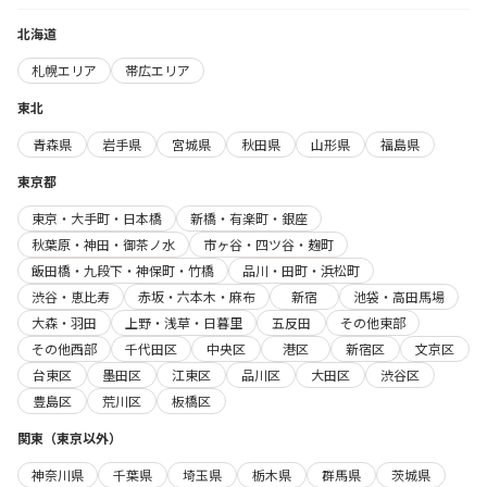
北海道
札幌エリア
帯広エリア
東北
青森県
岩手県
宮城県
秋田県
山形県
福島県
東京都
東京・大手町・日本橋
新橋・有楽町・銀座
秋葉原・神田・御茶ノ水
市ヶ谷・四ツ谷・麹町
飯田橋・九段下・神保町・竹橋
品川・田町・浜松町
渋谷・恵比寿
赤坂・六本木・麻布
新宿
池袋・高田馬場
大森・羽田
上野・浅草・日暮里
五反田
その他東部
その他西部
千代田区
中央区
港区
新宿区
文京区
台東区
墨田区
江東区
品川区
大田区
渋谷区
豊島区
荒川区
板橋区
関東（東京以外）
神奈川県
千葉県
埼玉県
栃木県
群馬県
茨城県