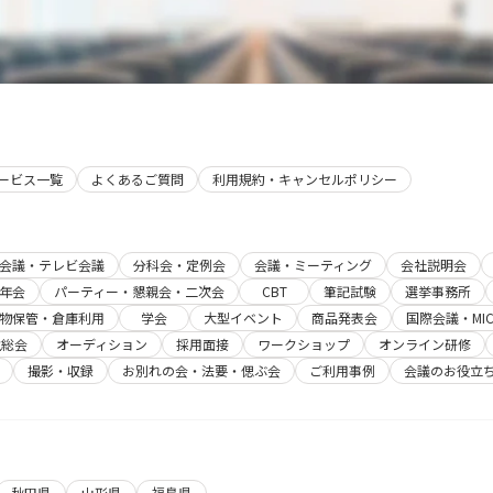
サービス一覧
よくあるご質問
利用規約・キャンセルポリシー
b会議・テレビ会議
分科会・定例会
会議・ミーティング
会社説明会
年会
パーティー・懇親会・二次会
CBT
筆記試験
選挙事務所
物保管・倉庫利用
学会
大型イベント
商品発表会
国際会議・MIC
主総会
オーディション
採用面接
ワークショップ
オンライン研修
撮影・収録
お別れの会・法要・偲ぶ会
ご利用事例
会議のお役立
秋田県
山形県
福島県