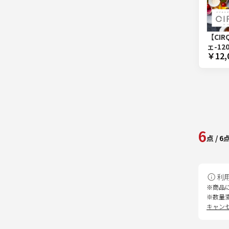
【CI
ェ-12
￥12,
6
点
/
6
利
※商品
※数量
キャン