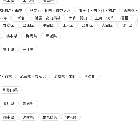
有楽町・銀座
秋葉原・神田・御茶ノ水
市ヶ谷・四ツ谷・麹町
飯田橋
麻布
新宿
池袋・高田馬場
大森・羽田
上野・浅草・日暮里
文京区
台東区
墨田区
江東区
品川区
大田区
渋谷区
栃木県
群馬県
茨城県
富山県
石川県
宮・京橋
心斎橋・なんば
淀屋橋・本町
その他
和歌山県
香川県
愛媛県
熊本県
宮崎県
鹿児島県
沖縄県