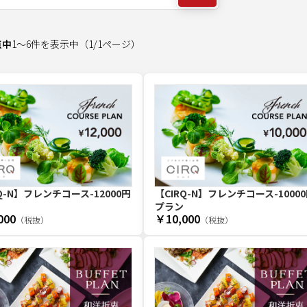
点中
1
～
6
件を表示中
（
1
/
1
ページ）
【CIRQ-N】フレンチコース-1000
Q-N】フレンチコース-12000円
プラン
000
￥10,000
（税抜）
（税抜）