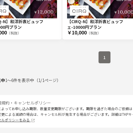
【CIRQ-N】和洋折衷ビュッフ
RQ-N】和洋折衷ビュッフ
ェ-10000円プラン
000円プラン
000
￥10,000
（税抜）
（税抜）
1
点中
1
～
6
件を表示中
（
1
/
1
ページ）
用規約・キャンセルポリシー
によってお申し込み期限、数量変更期限がございます。期限を過ぎた場合のご依頼は
変更による減額の場合は、キャンセル料が発生する場合がございます。詳細はTKP
セルポリシーをみる