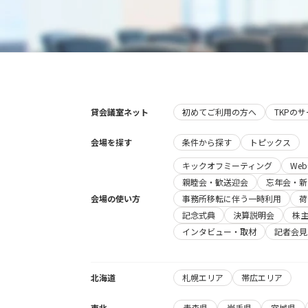
貸会議室ネット
初めてご利用の方へ
TKPの
会場を探す
条件から探す
トピックス
キックオフミーティング
We
親睦会・歓送迎会
忘年会・新
会場の使い方
事務所移転に伴う一時利用
荷
記念式典
決算説明会
株
インタビュー・取材
記者会見
北海道
札幌エリア
帯広エリア
東北
青森県
岩手県
宮城県