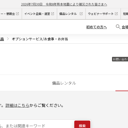
2026年7月30日
令和8年熊本地震により被災された皆さまへ
ィー・懇親会
イベント企画・運営
備品レンタル
ウェビナーサポート
短
初めての方へ
会
福島
オプションサービス/お食事・お弁当
お問い合わ
備品レンタル
す。
詳細はこちら
からご覧ください。
検索