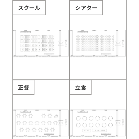
スクール
シアター
正餐
立食