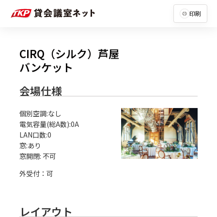
印刷
CIRQ（シルク）芦屋
バンケット
会場仕様
個別空調:なし

電気容量(総A数):0A

LAN口数:0

窓:あり

外受付：可
レイアウト