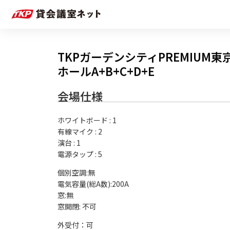
TKPガーデンシティPREMIUM
ホールA+B+C+D+E
会場仕様
ホワイトボード
:
1
有線マイク
:
2
演台
:
1
電源タップ
:
5
個別空調:無

電気容量(総A数):200A

窓:無

外受付：可