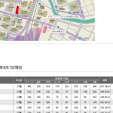
6年8月7日
現在
定員(最大収容)
所在階
面積
スクール
島型
T字型
ロノ字
コの字
シアター
正餐
立食
17階
498
420
414
174
126
570
240
490
637.58㎡
17階
312
240
252
102
75
350
150
292
380.05㎡
17階
180
168
162
72
51
220
90
183
238.66㎡
17階
204
168
180
78
66
180
72
155
201.66㎡
17階
144
120
144
60
48
130
48
116
151.53㎡
17階
144
120
144
60
48
130
48
116
151.31㎡