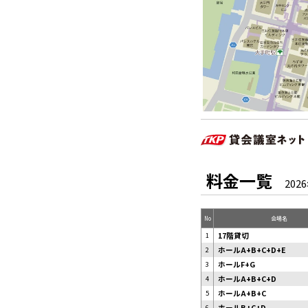
料金一覧
202
No
会場名
1
17階貸切
2
ホールA+B+C+D+E
3
ホールF+G
4
ホールA+B+C+D
5
ホールA+B+C
6
ホールB+C+D