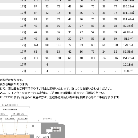
B
17階
84
72
72
48
36
70
36
77
100.23㎡
C
17階
84
72
72
48
36
70
36
77
101.18㎡
D
17階
84
72
72
48
36
70
36
78
101.43㎡
17階
42
36
36
30
27
52
39
18
50.35㎡
17階
42
36
36
30
27
52
18
39
49.88㎡
17階
42
36
36
30
27
52
18
39
51.3㎡
17階
144
108
135
72
63
195
60
138
179.5㎡
17階
66
48
63
42
36
79
24
65
85.58㎡
17階
132
96
108
60
48
162
54
116
151.25㎡
17階
-
4
-
-
-
-
-
-
10.13㎡
17階
-
4
-
-
-
-
-
-
9.46㎡
変更料がかかります。
と異なる場合があります。
応じて、常に最もご利用頂きやすい料金に変動いたします。詳しくはお問い合わせください。
し込み、レイアウトを変更される場合は、ご利用日の3営業日前までにご連絡ください。
ただいております。持込みご希望の方は、別途持込料及び清掃料を頂戴する形でご相談を承ります。