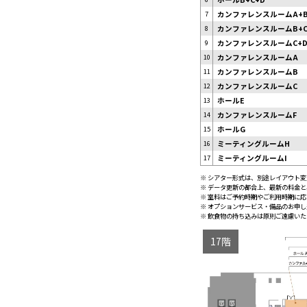
7
カンファレンスルームA+
8
カンファレンスルームB+
9
カンファレンスルームC+
10
カンファレンスルームA
11
カンファレンスルームB
12
カンファレンスルームC
13
ホールE
14
カンファレンスルームF
15
ホールG
16
ミーティングルームH
17
ミーティングルームI
※ シアター形式は、別途レイアウト
※ データ更新の都合上、最新の料金
※ 室料はご予約時期やご利用時期に
※ オプションサービス・備品のお申
※ 飲食物の持ち込みは原則ご遠慮い
17階