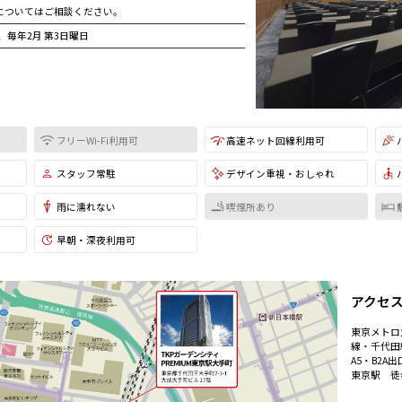
についてはご相談ください。
日、毎年2月 第3日曜日
フリーWi-Fi利用可
高速ネット回線利用可
スタッフ常駐
デザイン重視・おしゃれ
雨に濡れない
喫煙所あり
早朝・深夜利用可
アクセ
東京メトロ
線・千代
A5・B2A
東京駅 徒