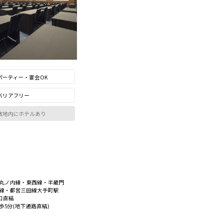
パーティー・宴会OK
バリアフリー
敷地内にホテルあり
ス
丸ノ内線・東西線・半蔵門
田線・都営三田線大手町駅
出口直結
歩5分(地下通路直結)