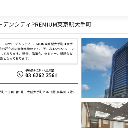
ーデンシティPREMIUM東京駅大手町
！】 TKPガーデンシティPREMIUM東京駅大手町は大手
の好立地の会議室施設です。 天井高4.5mあり、1フ
しております。 研修、講演会、セミナー、懇親会な
設となっております。
予約済みの方・内見希望
03-6262-2561
町二丁目1番1号 大成大手町ビル17階(事務所17階)