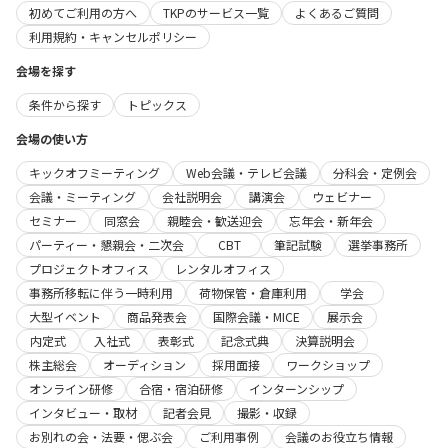
初めてご利用の方へ
TKPのサービス一覧
よくあるご質問
利用規約・キャンセルポリシー
会場を探す
条件から探す
トピックス
会場の使い方
キックオフミーティング
Web会議・テレビ会議
分科会・定例会
会議・ミーティング
会社説明会
講演会
ウェビナー
セミナー
同窓会
親睦会・歓送迎会
忘年会・新年会
パーティー・懇親会・二次会
CBT
筆記試験
選挙事務所
プロジェクトオフィス
レンタルオフィス
事務所移転に伴う一時利用
荷物保管・倉庫利用
学会
大型イベント
商品発表会
国際会議・MICE
展示会
内定式
入社式
表彰式
記念式典
決算説明会
株主総会
オーディション
採用面接
ワークショップ
オンライン研修
合宿・宿泊研修
インターンシップ
インタビュー・取材
記者会見
撮影・収録
お別れの会・法要・偲ぶ会
ご利用事例
会議のお役立ち情報