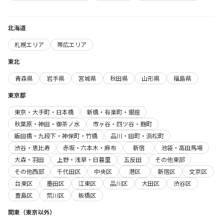
北海道
札幌エリア
帯広エリア
東北
青森県
岩手県
宮城県
秋田県
山形県
福島県
東京都
東京・大手町・日本橋
新橋・有楽町・銀座
秋葉原・神田・御茶ノ水
市ヶ谷・四ツ谷・麹町
飯田橋・九段下・神保町・竹橋
品川・田町・浜松町
渋谷・恵比寿
赤坂・六本木・麻布
新宿
池袋・高田馬場
大森・羽田
上野・浅草・日暮里
五反田
その他東部
その他西部
千代田区
中央区
港区
新宿区
文京区
台東区
墨田区
江東区
品川区
大田区
渋谷区
豊島区
荒川区
板橋区
関東（東京以外）