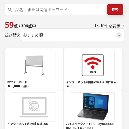
検索
59
点
/
306
点中
1
～
10
件を表示中
並び替え
ホワイトボード
インターネット利用料 Wi-Fi (10台目安)
￥3,000
￥0
（税抜）
インターネット利用料 有線LAN
ハイスペックノートPC dynabook
B65/ER(TOSHIBA)