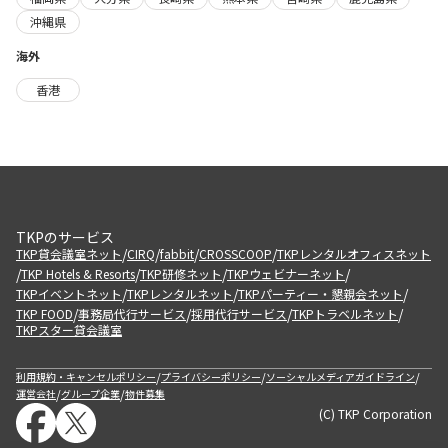
沖縄県
海外
香港
TKPのサービス
/
/
/
/
TKP貸会議室ネット
CIRQ
fabbit
CROSSCOOP
TKPレンタルオフィスネット
/
/
/
/
TKP Hotels & Resorts
TKP研修ネット
TKPウェビナーネット
/
/
/
TKPイベントネット
TKPレンタルネット
TKPパーティー・懇親会ネット
/
/
/
/
TKP FOOD
事務局代行サービス
採用代行サービス
TKPトラベルネット
TKPスター貸会議室
/
/
/
利用規約・キャンセルポリシー
プライバシーポリシー
ソーシャルメディアガイドライン
/
/
運営会社
グループ企業
物件募集
(C) TKP Corporation