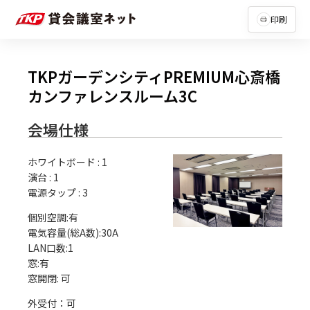
印刷
TKPガーデンシティPREMIUM心斎橋
カンファレンスルーム3C
会場仕様
ホワイトボード
:
1
演台
:
1
電源タップ
:
3
個別空調:有

電気容量(総A数):30A

LAN口数:1

窓:有

外受付：可