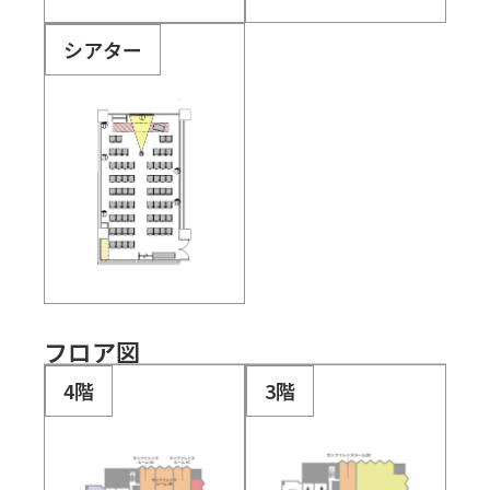
シアター
フロア図
4階
3階