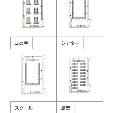
コの字
シアター
スクール
島型