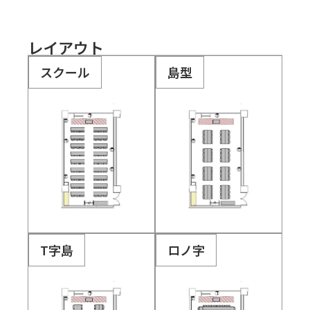
レイアウト
スクール
島型
T字島
ロノ字