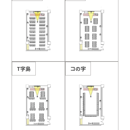
T字島
コの字