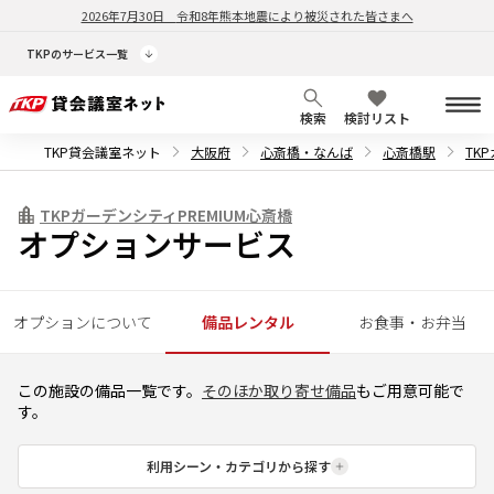
2026年7月30日
令和8年熊本地震により被災された皆さまへ
TKPのサービス一覧
検索
検討リスト
TKP貸会議室ネット
大阪府
心斎橋・なんば
心斎橋駅
TK
TKPガーデンシティPREMIUM心斎橋
オプションサービス
オプションについて
備品レンタル
お食事・お弁当
この施設の備品一覧です。
そのほか取り寄せ備品
もご用意可能で
す。
利用シーン・カテゴリから探す