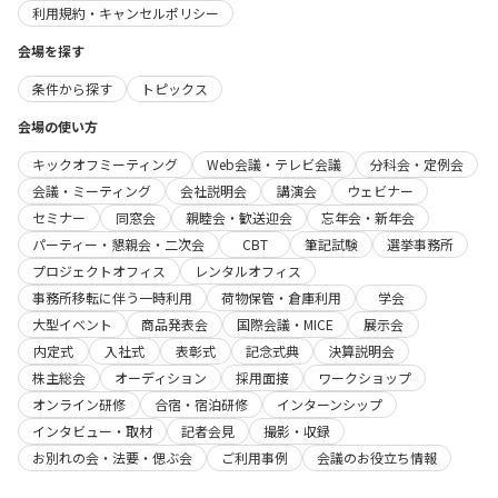
利用規約・キャンセルポリシー
会場を探す
条件から探す
トピックス
会場の使い方
キックオフミーティング
Web会議・テレビ会議
分科会・定例会
会議・ミーティング
会社説明会
講演会
ウェビナー
セミナー
同窓会
親睦会・歓送迎会
忘年会・新年会
パーティー・懇親会・二次会
CBT
筆記試験
選挙事務所
プロジェクトオフィス
レンタルオフィス
事務所移転に伴う一時利用
荷物保管・倉庫利用
学会
大型イベント
商品発表会
国際会議・MICE
展示会
内定式
入社式
表彰式
記念式典
決算説明会
株主総会
オーディション
採用面接
ワークショップ
オンライン研修
合宿・宿泊研修
インターンシップ
インタビュー・取材
記者会見
撮影・収録
お別れの会・法要・偲ぶ会
ご利用事例
会議のお役立ち情報