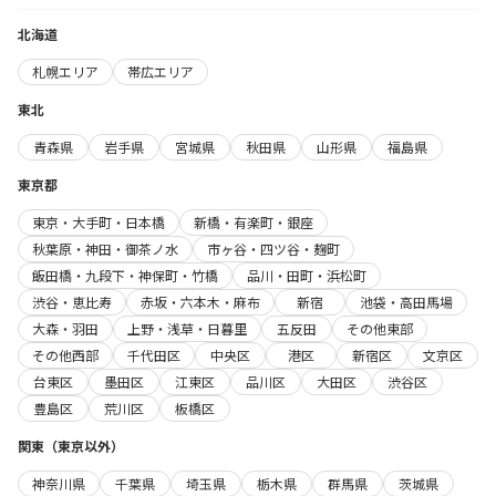
北海道
札幌エリア
帯広エリア
東北
青森県
岩手県
宮城県
秋田県
山形県
福島県
東京都
東京・大手町・日本橋
新橋・有楽町・銀座
秋葉原・神田・御茶ノ水
市ヶ谷・四ツ谷・麹町
飯田橋・九段下・神保町・竹橋
品川・田町・浜松町
渋谷・恵比寿
赤坂・六本木・麻布
新宿
池袋・高田馬場
大森・羽田
上野・浅草・日暮里
五反田
その他東部
その他西部
千代田区
中央区
港区
新宿区
文京区
台東区
墨田区
江東区
品川区
大田区
渋谷区
豊島区
荒川区
板橋区
関東（東京以外）
神奈川県
千葉県
埼玉県
栃木県
群馬県
茨城県