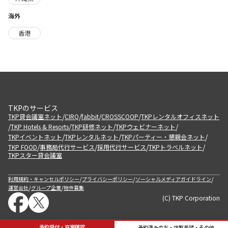
海外
香港
TKPのサービス
/
/
/
/
TKP貸会議室ネット
CIRQ
fabbit
CROSSCOOP
TKPレンタルオフィスネット
/
/
/
/
TKP Hotels & Resorts
TKP研修ネット
TKPウェビナーネット
/
/
/
TKPイベントネット
TKPレンタルネット
TKPパーティー・懇親会ネット
/
/
/
/
TKP FOOD
事務局代行サービス
採用代行サービス
TKPトラベルネット
TKPスター貸会議室
/
/
/
利用規約・キャンセルポリシー
プライバシーポリシー
ソーシャルメディアガイドライン
/
/
運営会社
グループ企業
物件募集
(C) TKP Corporation
予約受付・空室確認
予約済みの方・内覧希望・その他