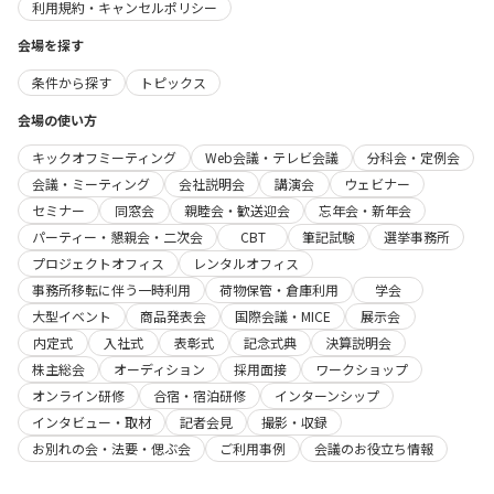
利用規約・キャンセルポリシー
会場を探す
条件から探す
トピックス
会場の使い方
キックオフミーティング
Web会議・テレビ会議
分科会・定例会
会議・ミーティング
会社説明会
講演会
ウェビナー
セミナー
同窓会
親睦会・歓送迎会
忘年会・新年会
パーティー・懇親会・二次会
CBT
筆記試験
選挙事務所
プロジェクトオフィス
レンタルオフィス
事務所移転に伴う一時利用
荷物保管・倉庫利用
学会
大型イベント
商品発表会
国際会議・MICE
展示会
内定式
入社式
表彰式
記念式典
決算説明会
株主総会
オーディション
採用面接
ワークショップ
オンライン研修
合宿・宿泊研修
インターンシップ
インタビュー・取材
記者会見
撮影・収録
お別れの会・法要・偲ぶ会
ご利用事例
会議のお役立ち情報