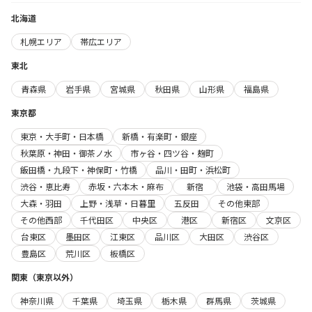
北海道
札幌エリア
帯広エリア
東北
青森県
岩手県
宮城県
秋田県
山形県
福島県
東京都
東京・大手町・日本橋
新橋・有楽町・銀座
秋葉原・神田・御茶ノ水
市ヶ谷・四ツ谷・麹町
飯田橋・九段下・神保町・竹橋
品川・田町・浜松町
渋谷・恵比寿
赤坂・六本木・麻布
新宿
池袋・高田馬場
大森・羽田
上野・浅草・日暮里
五反田
その他東部
その他西部
千代田区
中央区
港区
新宿区
文京区
台東区
墨田区
江東区
品川区
大田区
渋谷区
豊島区
荒川区
板橋区
関東（東京以外）
神奈川県
千葉県
埼玉県
栃木県
群馬県
茨城県