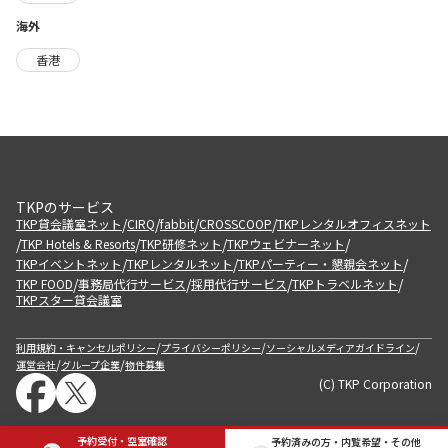
海外
香港
TKPのサービス
/
/
/
/
TKP貸会議室ネット
CIRQ
fabbit
CROSSCOOP
TKPレンタルオフィスネット
/
/
/
/
TKP Hotels & Resorts
TKP研修ネット
TKPウェビナーネット
/
/
/
TKPイベントネット
TKPレンタルネット
TKPパーティー・懇親会ネット
/
/
/
/
TKP FOOD
事務局代行サービス
採用代行サービス
TKPトラベルネット
TKPスター貸会議室
/
/
/
利用規約・キャンセルポリシー
プライバシーポリシー
ソーシャルメディアガイドライン
/
/
運営会社
グループ企業
物件募集
(C) TKP Corporation
予約受付・空室確認
予約済みの方・内覧希望・その他