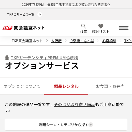
2026年7月30日
令和8年熊本地震により被災された皆さまへ
TKPのサービス一覧
検索
検討リスト
TKP貸会議室ネット
大阪府
心斎橋・なんば
心斎橋駅
TK
TKPガーデンシティPREMIUM心斎橋
オプションサービス
オプションについて
備品レンタル
お食事・お弁当
この施設の備品一覧です。
そのほか取り寄せ備品
もご用意可能で
す。
利用シーン・カテゴリから探す