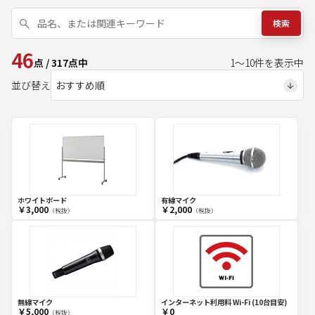
検索
46
点
/
317
点中
1
～
10
件を表示中
並び替え
ホワイトボード
有線マイク
￥3,000
￥2,000
（税抜）
（税抜）
無線マイク
インターネット利用料 Wi-Fi (10台目安)
￥5,000
￥0
（税抜）