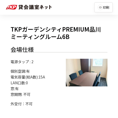
印刷
TKPガーデンシティPREMIUM品川
ミーティングルーム6B
会場仕様
電源タップ
:
2
個別空調:有

電気容量(総A数):15A

LAN口数:0

窓:有

外受付：不可