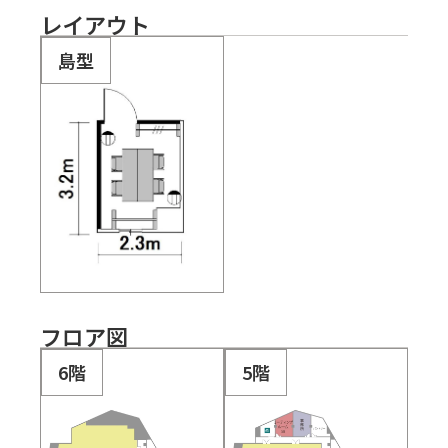
レイアウト
島型
フロア図
6階
5階