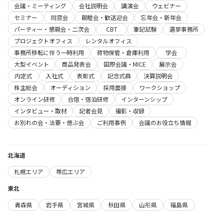
会議・ミーティング
会社説明会
講演会
ウェビナー
セミナー
同窓会
親睦会・歓送迎会
忘年会・新年会
パーティー・懇親会・二次会
CBT
筆記試験
選挙事務所
プロジェクトオフィス
レンタルオフィス
事務所移転に伴う一時利用
荷物保管・倉庫利用
学会
大型イベント
商品発表会
国際会議・MICE
展示会
内定式
入社式
表彰式
記念式典
決算説明会
株主総会
オーディション
採用面接
ワークショップ
オンライン研修
合宿・宿泊研修
インターンシップ
インタビュー・取材
記者会見
撮影・収録
お別れの会・法要・偲ぶ会
ご利用事例
会議のお役立ち情報
北海道
札幌エリア
帯広エリア
東北
青森県
岩手県
宮城県
秋田県
山形県
福島県