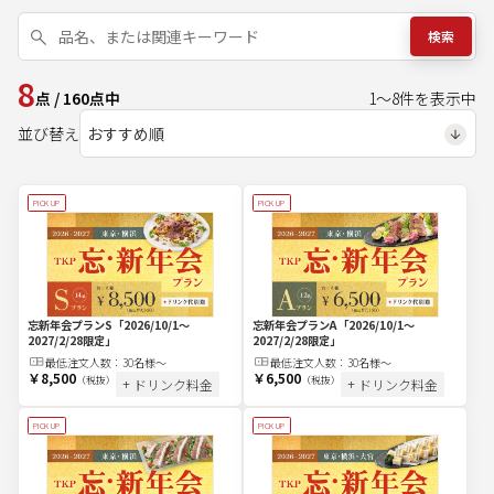
検索
8
点
/
160
点中
1
～
8
件を表示中
並び替え
PICK UP
PICK UP
忘新年会プランS
「2026/10/1～
忘新年会プランA
「2026/10/1～
2027/2/28限定」
2027/2/28限定」
最低注文
人
数：
30名様～
最低注文
人
数：
30名様～
￥8,500
￥6,500
（税抜）
（税抜）
+ ドリンク料金
+ ドリンク料金
PICK UP
PICK UP