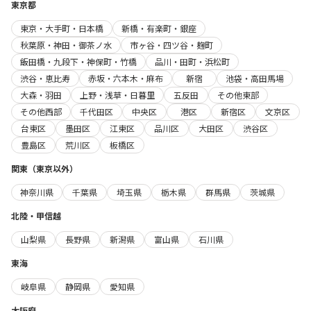
東京都
東京・大手町・日本橋
新橋・有楽町・銀座
秋葉原・神田・御茶ノ水
市ヶ谷・四ツ谷・麹町
飯田橋・九段下・神保町・竹橋
品川・田町・浜松町
渋谷・恵比寿
赤坂・六本木・麻布
新宿
池袋・高田馬場
大森・羽田
上野・浅草・日暮里
五反田
その他東部
その他西部
千代田区
中央区
港区
新宿区
文京区
台東区
墨田区
江東区
品川区
大田区
渋谷区
豊島区
荒川区
板橋区
関東（東京以外）
神奈川県
千葉県
埼玉県
栃木県
群馬県
茨城県
北陸・甲信越
山梨県
長野県
新潟県
富山県
石川県
東海
岐阜県
静岡県
愛知県
大阪府