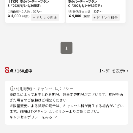
【TKP】夏のパーティープラン
夏のパーティープラン
B
「2026/6/1~9/30限定」
C
「2026/6/1~9/30限定」
最低注文
人
数：
30名〜
最低注文
人
数：
30名〜
￥4,000
￥4,000
（税抜）
（税抜）
+ ドリンク料金
+ ドリンク料金
1
8
点
/
160
点中
1
～
8
件を表示中
利用規約・キャンセルポリシー
※商品によってお申し込み期限、数量変更期限がございます。期限を過
ぎた場合のご依頼はご相談ください
※数量変更による減額の場合は、キャンセル料が発生する場合がござい
ます。詳細はTKPキャンセルポリシーよりご覧ください。
キャンセルポリシーをみる