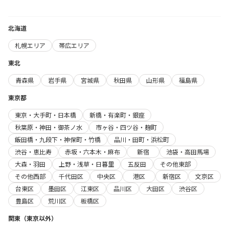
北海道
札幌エリア
帯広エリア
東北
青森県
岩手県
宮城県
秋田県
山形県
福島県
東京都
東京・大手町・日本橋
新橋・有楽町・銀座
秋葉原・神田・御茶ノ水
市ヶ谷・四ツ谷・麹町
飯田橋・九段下・神保町・竹橋
品川・田町・浜松町
渋谷・恵比寿
赤坂・六本木・麻布
新宿
池袋・高田馬場
大森・羽田
上野・浅草・日暮里
五反田
その他東部
その他西部
千代田区
中央区
港区
新宿区
文京区
台東区
墨田区
江東区
品川区
大田区
渋谷区
豊島区
荒川区
板橋区
関東（東京以外）