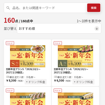
検索
160
点
/
160
点中
1
～
10
件を表示中
並び替え
PICK UP
PICK UP
忘新年会プランS
「2026/10/1～
忘新年会プランA
「2026/10/1～
2027/2/28限定」
2027/2/28限定」
最低注文
人
数：
30名様～
最低注文
人
数：
30名様～
￥8,500
￥6,500
（税抜）
（税抜）
+ ドリンク料金
+ ドリンク料金
PICK UP
PICK UP