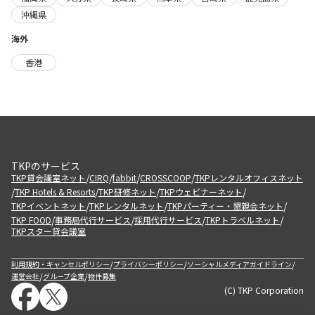
沖縄県
海外
香港
TKPのサービス
/
/
/
/
TKP貸会議室ネット
CIRQ
fabbit
CROSSCOOP
TKPレンタルオフィスネット
/
/
/
/
TKP Hotels & Resorts
TKP研修ネット
TKPウェビナーネット
/
/
/
TKPイベントネット
TKPレンタルネット
TKPパーティー・懇親会ネット
/
/
/
/
TKP FOOD
事務局代行サービス
採用代行サービス
TKPトラベルネット
TKPスター貸会議室
/
/
/
利用規約・キャンセルポリシー
プライバシーポリシー
ソーシャルメディアガイドライン
/
/
運営会社
グループ企業
物件募集
(C) TKP Corporation