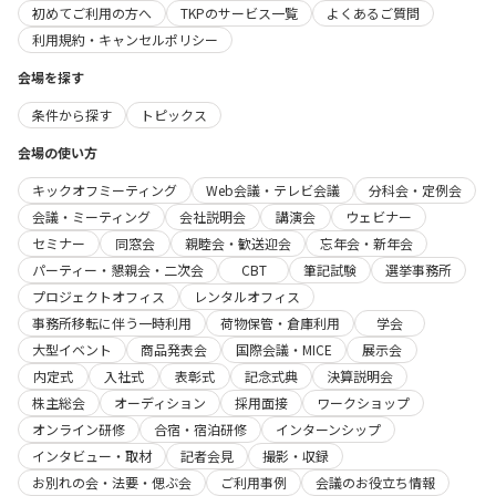
初めてご利用の方へ
TKPのサービス一覧
よくあるご質問
利用規約・キャンセルポリシー
会場を探す
条件から探す
トピックス
会場の使い方
キックオフミーティング
Web会議・テレビ会議
分科会・定例会
会議・ミーティング
会社説明会
講演会
ウェビナー
セミナー
同窓会
親睦会・歓送迎会
忘年会・新年会
パーティー・懇親会・二次会
CBT
筆記試験
選挙事務所
プロジェクトオフィス
レンタルオフィス
事務所移転に伴う一時利用
荷物保管・倉庫利用
学会
大型イベント
商品発表会
国際会議・MICE
展示会
内定式
入社式
表彰式
記念式典
決算説明会
株主総会
オーディション
採用面接
ワークショップ
オンライン研修
合宿・宿泊研修
インターンシップ
インタビュー・取材
記者会見
撮影・収録
お別れの会・法要・偲ぶ会
ご利用事例
会議のお役立ち情報