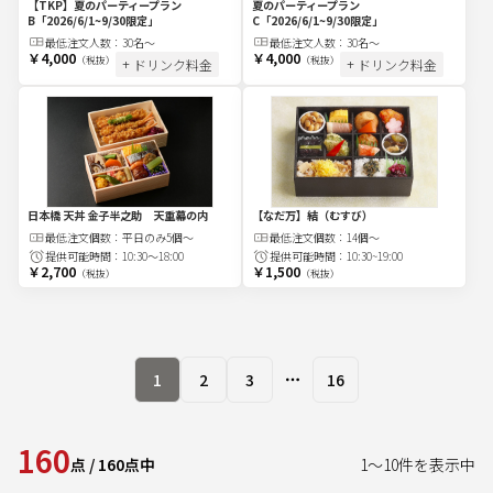
【TKP】夏のパーティープラン
夏のパーティープラン
B
「2026/6/1~9/30限定」
C
「2026/6/1~9/30限定」
最低注文
人
数：
30名〜
最低注文
人
数：
30名〜
￥4,000
￥4,000
（税抜）
（税抜）
+ ドリンク料金
+ ドリンク料金
日本橋 天丼 金子半之助 天重幕の内
【なだ万】結（むすび）
最低注文
個
数：
平日のみ5個～
最低注文
個
数：
14個～
提供可能時間：
10:30～18:00
提供可能時間：
10:30~19:00
￥2,700
￥1,500
（税抜）
（税抜）
1
2
3
16
More pages
160
点
/
160
点中
1
～
10
件を表示中