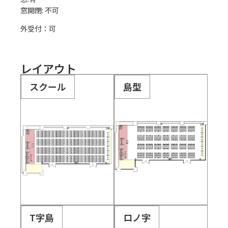
外受付：可
レイアウト
スクール
島型
T字島
ロノ字