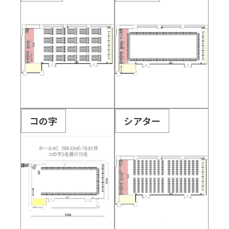
コの字
シアター