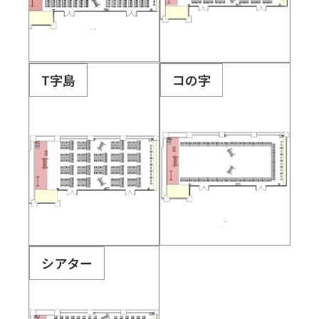
T字島
コの字
シアター