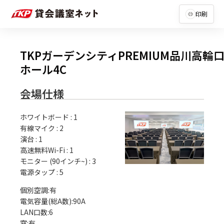
印刷
TKPガーデンシティPREMIUM品川高輪
ホール4C
会場仕様
ホワイトボード
:
1
有線マイク
:
2
演台
:
1
高速無料Wi-Fi
:
1
モニター (90インチ~)
:
3
電源タップ
:
5
個別空調:有

電気容量(総A数):90A

LAN口数:6

窓:有
