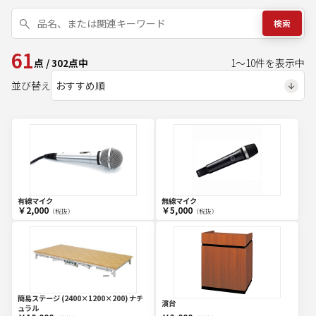
検索
61
点
/
302
点中
1
～
10
件を表示中
並び替え
有線マイク
無線マイク
￥2,000
￥5,000
（税抜）
（税抜）
簡易ステージ (2400×1200×200) ナチ
演台
ュラル