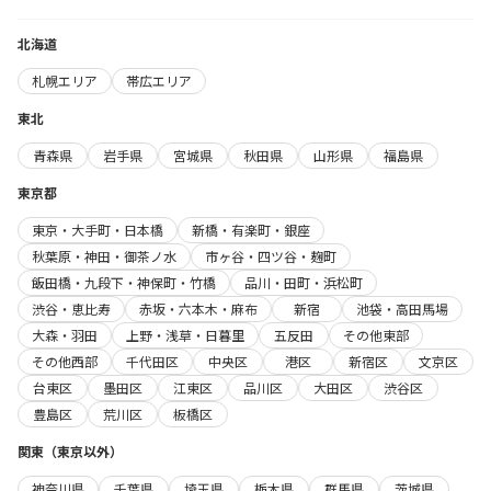
北海道
札幌エリア
帯広エリア
東北
青森県
岩手県
宮城県
秋田県
山形県
福島県
東京都
東京・大手町・日本橋
新橋・有楽町・銀座
秋葉原・神田・御茶ノ水
市ヶ谷・四ツ谷・麹町
飯田橋・九段下・神保町・竹橋
品川・田町・浜松町
渋谷・恵比寿
赤坂・六本木・麻布
新宿
池袋・高田馬場
大森・羽田
上野・浅草・日暮里
五反田
その他東部
その他西部
千代田区
中央区
港区
新宿区
文京区
台東区
墨田区
江東区
品川区
大田区
渋谷区
豊島区
荒川区
板橋区
関東（東京以外）
神奈川県
千葉県
埼玉県
栃木県
群馬県
茨城県