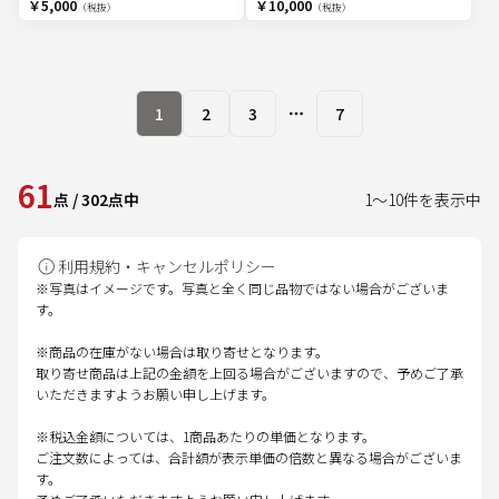
￥5,000
￥10,000
（税抜）
（税抜）
1
2
3
7
More pages
61
点
/
302
点中
1
～
10
件を表示中
利用規約・キャンセルポリシー
※写真はイメージです。写真と全く同じ品物ではない場合がございま
す。
※商品の在庫がない場合は取り寄せとなります。
取り寄せ商品は上記の金額を上回る場合がございますので、予めご了承
いただきますようお願い申し上げます。
※税込金額については、1商品あたりの単価となります。
ご注文数によっては、合計額が表示単価の倍数と異なる場合がございま
す。