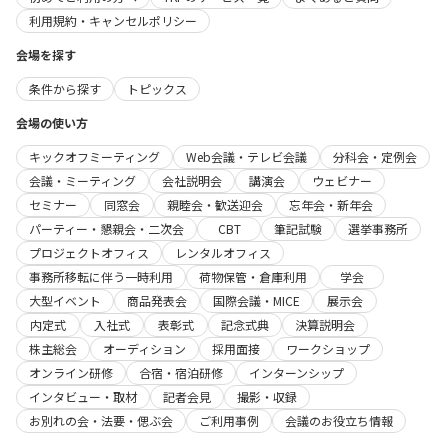
利用規約・キャンセルポリシー
会場を探す
条件から探す
トピックス
会場の使い方
キックオフミーティング
Web会議・テレビ会議
分科会・定例会
会議・ミーティング
会社説明会
講演会
ウェビナー
セミナー
同窓会
親睦会・歓送迎会
忘年会・新年会
パーティー・懇親会・二次会
CBT
筆記試験
選挙事務所
プロジェクトオフィス
レンタルオフィス
事務所移転に伴う一時利用
荷物保管・倉庫利用
学会
大型イベント
商品発表会
国際会議・MICE
展示会
内定式
入社式
表彰式
記念式典
決算説明会
株主総会
オーディション
採用面接
ワークショップ
オンライン研修
合宿・宿泊研修
インターンシップ
インタビュー・取材
記者会見
撮影・収録
お別れの会・法要・偲ぶ会
ご利用事例
会議のお役立ち情報