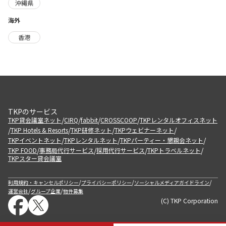
沖縄県
海外
香港
TKPのサービス
/
/
/
/
TKP貸会議室ネット
CIRQ
fabbit
CROSSCOOP
TKPレンタルオフィスネット
/
/
/
/
TKP Hotels & Resorts
TKP研修ネット
TKPウェビナーネット
/
/
/
TKPイベントネット
TKPレンタルネット
TKPパーティー・懇親会ネット
/
/
/
/
TKP FOOD
事務局代行サービス
採用代行サービス
TKPトラベルネット
TKPスター貸会議室
/
/
/
利用規約・キャンセルポリシー
プライバシーポリシー
ソーシャルメディアガイドライン
/
/
運営会社
グループ企業
物件募集
(C) TKP Corporation