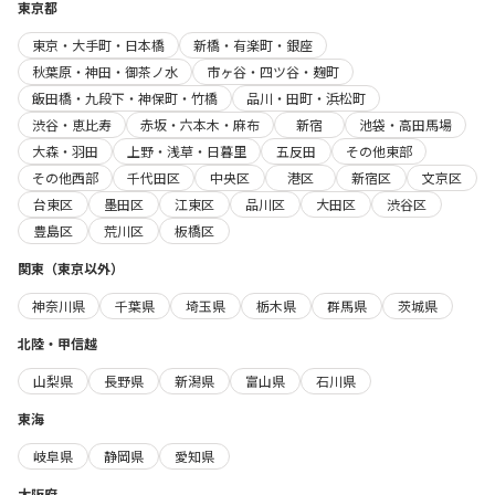
東京都
東京・大手町・日本橋
新橋・有楽町・銀座
秋葉原・神田・御茶ノ水
市ヶ谷・四ツ谷・麹町
飯田橋・九段下・神保町・竹橋
品川・田町・浜松町
渋谷・恵比寿
赤坂・六本木・麻布
新宿
池袋・高田馬場
大森・羽田
上野・浅草・日暮里
五反田
その他東部
その他西部
千代田区
中央区
港区
新宿区
文京区
台東区
墨田区
江東区
品川区
大田区
渋谷区
豊島区
荒川区
板橋区
関東（東京以外）
神奈川県
千葉県
埼玉県
栃木県
群馬県
茨城県
北陸・甲信越
山梨県
長野県
新潟県
富山県
石川県
東海
岐阜県
静岡県
愛知県
大阪府