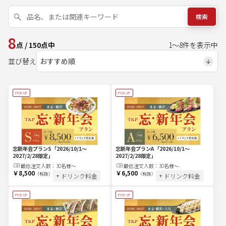
検索
8
点
/
150
点中
1
～
8
件を表示中
並び替え
PICK UP
PICK UP
忘新年会プランS
「2026/10/1～
忘新年会プランA
「2026/10/1～
2027/2/28限定」
2027/2/28限定」
最低注文
人
数：
30名様～
最低注文
人
数：
30名様～
￥8,500
￥6,500
（税抜）
（税抜）
+ ドリンク料金
+ ドリンク料金
PICK UP
PICK UP