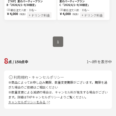
【TKP】夏のパーティープラン
夏のパーティープラン
B
「2026/6/1~9/30限定」
C
「2026/6/1~9/30限定」
最低注文
人
数：
30名〜
最低注文
人
数：
30名〜
￥4,000
￥4,000
（税抜）
（税抜）
+ ドリンク料金
+ ドリンク料金
1
8
点
/
150
点中
1
～
8
件を表示中
利用規約・キャンセルポリシー
※商品によってお申し込み期限、数量変更期限がございます。期限を過
ぎた場合のご依頼はご相談ください
※数量変更による減額の場合は、キャンセル料が発生する場合がござい
ます。詳細はTKPキャンセルポリシーよりご覧ください。
キャンセルポリシーをみる