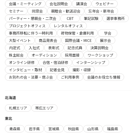
会議・ミーティング
会社説明会
講演会
ウェビナー
セミナー
同窓会
親睦会・歓送迎会
忘年会・新年会
パーティー・懇親会・二次会
CBT
筆記試験
選挙事務所
プロジェクトオフィス
レンタルオフィス
事務所移転に伴う一時利用
荷物保管・倉庫利用
学会
大型イベント
商品発表会
国際会議・MICE
展示会
内定式
入社式
表彰式
記念式典
決算説明会
株主総会
オーディション
採用面接
ワークショップ
オンライン研修
合宿・宿泊研修
インターンシップ
インタビュー・取材
記者会見
撮影・収録
お別れの会・法要・偲ぶ会
ご利用事例
会議のお役立ち情報
北海道
札幌エリア
帯広エリア
東北
青森県
岩手県
宮城県
秋田県
山形県
福島県