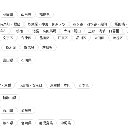
秋田県
山形県
福島県
有楽町・銀座
秋葉原・神田・御茶ノ水
市ヶ谷・四ツ谷・麹町
飯田橋
麻布
新宿
池袋・高田馬場
大森・羽田
上野・浅草・日暮里
文京区
台東区
墨田区
江東区
品川区
大田区
渋谷区
栃木県
群馬県
茨城県
富山県
石川県
宮・京橋
心斎橋・なんば
淀屋橋・本町
その他
和歌山県
香川県
愛媛県
熊本県
宮崎県
鹿児島県
沖縄県