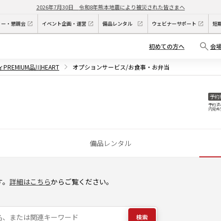
2026年7月30日
令和8年熊本地震により被災された皆さまへ
ィー・懇親会
イベント企画・運営
備品レンタル
ウェビナーサポート
短
初めての方へ
会
PREMIUM品川HEART
オプションサービス/お食事・お弁当
予約
予約済
内見希
備品レンタル
す。
詳細はこちら
からご覧ください。
検索