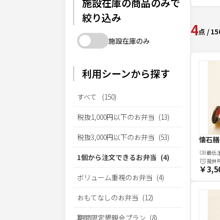
施設在庫の商品のみで
絞り込み
4
点
/
15
施設在庫のみ
利用シーンから探す
すべて
(
150
)
税抜1,000円以下のお弁当
(
13
)
税抜3,000円以下のお弁当
(
53
)
懐石膳
最低
1個から注文できるお弁当
(
4
)
提供
￥3,5
ボリューム重視のお弁当
(
4
)
おもてなしのお弁当
(
12
)
期間限定懇親会プラン
(
8
)