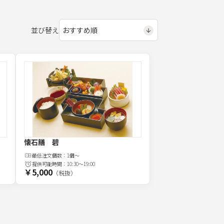
並び替え
懐石膳 碧
最低注文
個
数：
1個～
提供可能時間：
10:30～19:00
￥5,000
（税抜）