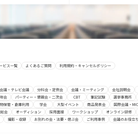
サービス一覧
よくあるご質問
利用規約・キャンセルポリシー
b会議・テレビ会議
分科会・定例会
会議・ミーティング
会社説明会
年会
パーティー・懇親会・二次会
CBT
筆記試験
選挙事務所
物保管・倉庫利用
学会
大型イベント
商品発表会
国際会議・MIC
主総会
オーディション
採用面接
ワークショップ
オンライン研修
撮影・収録
お別れの会・法要・偲ぶ会
ご利用事例
会議のお役立