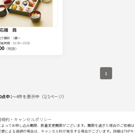
石膳 茜
注文
個
数：
1個～
可能時間：
10:30～19:00
00
（税抜）
1
0
点中
1
～
4
件を表示中
（
1
/
1
ページ）
用規約・キャンセルポリシー
によってお申し込み期限、数量変更期限がございます。期限を過ぎた場合のご依頼は
変更による減額の場合は、キャンセル料が発生する場合がございます。詳細はTKP