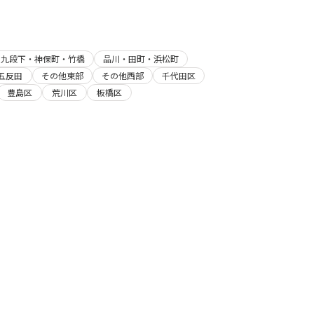
・九段下・神保町・竹橋
品川・田町・浜松町
五反田
その他東部
その他西部
千代田区
豊島区
荒川区
板橋区