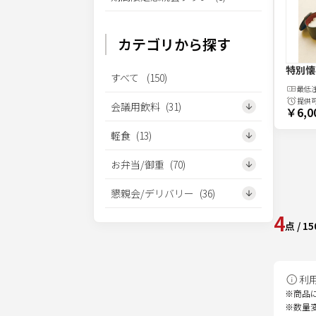
カテゴリから探す
特別懐
すべて
(
150
)
最低
提供
会議用飲料
(
31
)
￥6,0
軽食
(
13
)
お弁当/御重
(
70
)
懇親会/デリバリー
(
36
)
4
点
/
15
利
※商品
※数量