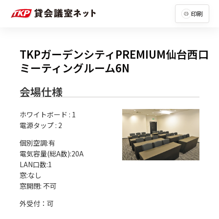
印刷
TKPガーデンシティPREMIUM仙台西口
ミーティングルーム6N
会場仕様
ホワイトボード
:
1
電源タップ
:
2
個別空調:有

電気容量(総A数):20A

LAN口数:1

窓:なし

外受付：可