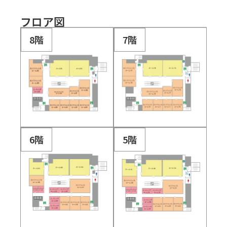
フロア図
8階
7階
6階
5階