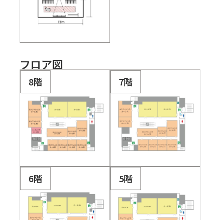
フロア図
8階
7階
6階
5階