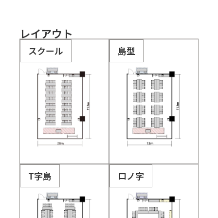
レイアウト
スクール
島型
T字島
ロノ字