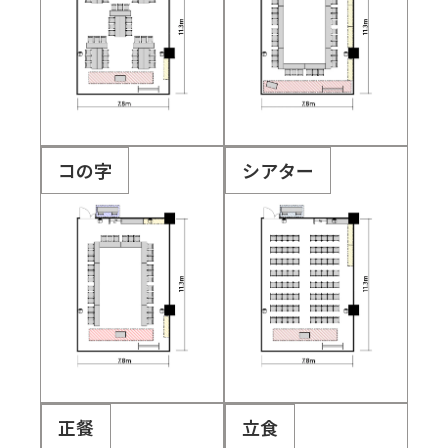
コの字
シアター
正餐
立食