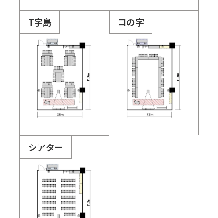
T字島
コの字
シアター