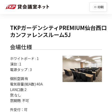
印刷
TKPガーデンシティPREMIUM仙台西口
カンファレンスルーム5J
会場仕様
ホワイトボード
:
1
演台
:
1
電源タップ
:
3
個別空調:有

電気容量(総A数):40A

LAN口数:2

窓:なし

外受付：可