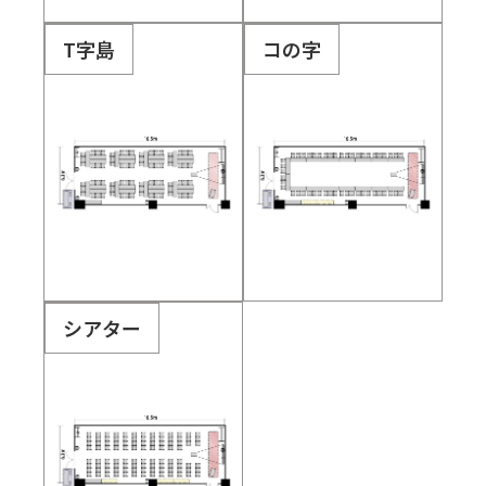
T字島
コの字
シアター