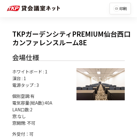
印刷
TKPガーデンシティPREMIUM仙台西口
カンファレンスルーム8E
会場仕様
ホワイトボード
:
1
演台
:
1
電源タップ
:
3
個別空調:有

電気容量(総A数):40A

LAN口数:2

窓:なし

外受付：可