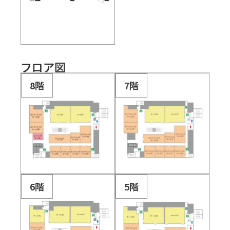
フロア図
8階
7階
6階
5階