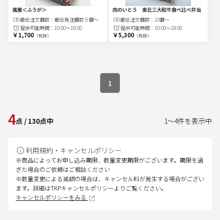
風雅＜ふうが＞
肉のいとう 東北三大和牛食べ比べ弁当
最低注文
個
数：
最低発注個数５個〜
最低注文
個
数：
10個～
提供可能時間：
10:00～18:00
提供可能時間：
10:00～18:00
￥1,700
￥5,300
（税抜）
（税抜）
1
4
点
/
130
点中
1
～
4
件を表示中
利用規約・キャンセルポリシー
※商品によってお申し込み期限、数量変更期限がございます。期限を過
ぎた場合のご依頼はご相談ください
※数量変更による減額の場合は、キャンセル料が発生する場合がござい
ます。詳細はTKPキャンセルポリシーよりご覧ください。
キャンセルポリシーをみる