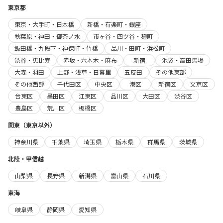
東京都
東京・大手町・日本橋
新橋・有楽町・銀座
秋葉原・神田・御茶ノ水
市ヶ谷・四ツ谷・麹町
飯田橋・九段下・神保町・竹橋
品川・田町・浜松町
渋谷・恵比寿
赤坂・六本木・麻布
新宿
池袋・高田馬場
大森・羽田
上野・浅草・日暮里
五反田
その他東部
その他西部
千代田区
中央区
港区
新宿区
文京区
台東区
墨田区
江東区
品川区
大田区
渋谷区
豊島区
荒川区
板橋区
関東（東京以外）
神奈川県
千葉県
埼玉県
栃木県
群馬県
茨城県
北陸・甲信越
山梨県
長野県
新潟県
富山県
石川県
東海
岐阜県
静岡県
愛知県