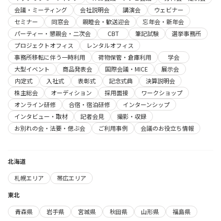
会議・ミーティング
会社説明会
講演会
ウェビナー
セミナー
同窓会
親睦会・歓送迎会
忘年会・新年会
パーティー・懇親会・二次会
CBT
筆記試験
選挙事務所
プロジェクトオフィス
レンタルオフィス
事務所移転に伴う一時利用
荷物保管・倉庫利用
学会
大型イベント
商品発表会
国際会議・MICE
展示会
内定式
入社式
表彰式
記念式典
決算説明会
株主総会
オーディション
採用面接
ワークショップ
オンライン研修
合宿・宿泊研修
インターンシップ
インタビュー・取材
記者会見
撮影・収録
お別れの会・法要・偲ぶ会
ご利用事例
会議のお役立ち情報
北海道
札幌エリア
帯広エリア
東北
青森県
岩手県
宮城県
秋田県
山形県
福島県