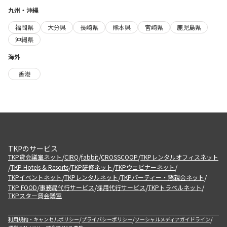
九州・沖縄
福岡県
大分県
長崎県
熊本県
宮崎県
鹿児島県
沖縄県
海外
香港
TKPのサービス
/
/
/
/
TKP貸会議室ネット
CIRQ
fabbit
CROSSCOOP
TKPレンタルオフィスネット
/
/
/
/
TKP Hotels & Resorts
TKP研修ネット
TKPウェビナーネット
/
/
/
TKPイベントネット
TKPレンタルネット
TKPパーティー・懇親会ネット
/
/
/
/
TKP FOOD
事務局代行サービス
採用代行サービス
TKPトラベルネット
TKPスター貸会議室
/
/
/
利用規約・キャンセルポリシー
プライバシーポリシー
ソーシャルメディアガイドライン