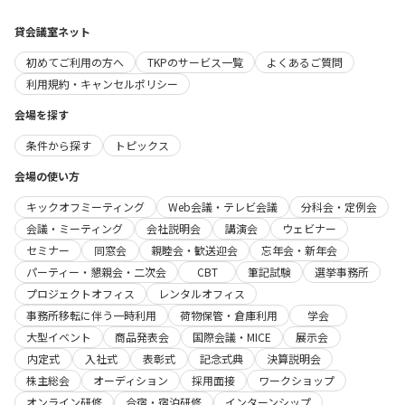
貸会議室ネット
初めてご利用の方へ
TKPのサービス一覧
よくあるご質問
利用規約・キャンセルポリシー
会場を探す
条件から探す
トピックス
会場の使い方
キックオフミーティング
Web会議・テレビ会議
分科会・定例会
会議・ミーティング
会社説明会
講演会
ウェビナー
セミナー
同窓会
親睦会・歓送迎会
忘年会・新年会
パーティー・懇親会・二次会
CBT
筆記試験
選挙事務所
プロジェクトオフィス
レンタルオフィス
事務所移転に伴う一時利用
荷物保管・倉庫利用
学会
大型イベント
商品発表会
国際会議・MICE
展示会
内定式
入社式
表彰式
記念式典
決算説明会
株主総会
オーディション
採用面接
ワークショップ
オンライン研修
合宿・宿泊研修
インターンシップ