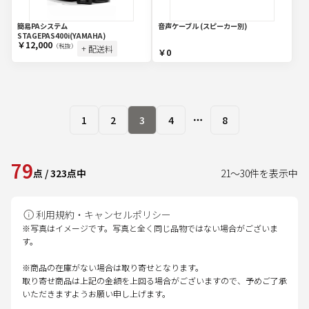
簡易PAシステム
音声ケーブル (スピーカー別)
STAGEPAS400i(YAMAHA)
￥12,000
（税抜）
+ 配送料
￥0
1
2
3
4
8
More pages
79
点
/
323
点中
21
～
30
件を表示中
利用規約・キャンセルポリシー
※写真はイメージです。写真と全く同じ品物ではない場合がございま
す。
※商品の在庫がない場合は取り寄せとなります。
取り寄せ商品は上記の金額を上回る場合がございますので、予めご了承
いただきますようお願い申し上げます。