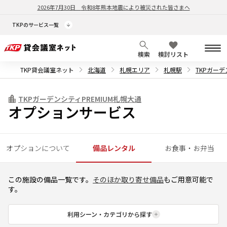
2026年7月30日
令和8年熊本地震により被災された皆さまへ
TKPのサービス一覧
検索
検討リスト
TKP貸会議室ネット
北海道
札幌エリア
札幌駅
TKPガーデ
TKPガーデンシティPREMIUM札幌大通
オプションサービス
オプションについて
備品レンタル
お食事・お弁当
この施設の備品一覧です。
そのほか取り寄せ備品
もご用意可能で
す。
利用シーン・カテゴリから探す