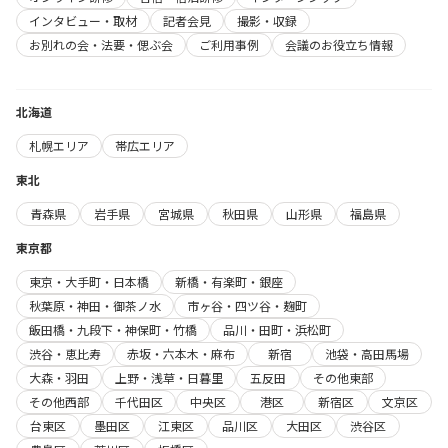
インタビュー・取材
記者会見
撮影・収録
お別れの会・法要・偲ぶ会
ご利用事例
会議のお役立ち情報
北海道
札幌エリア
帯広エリア
東北
青森県
岩手県
宮城県
秋田県
山形県
福島県
東京都
東京・大手町・日本橋
新橋・有楽町・銀座
秋葉原・神田・御茶ノ水
市ヶ谷・四ツ谷・麹町
飯田橋・九段下・神保町・竹橋
品川・田町・浜松町
渋谷・恵比寿
赤坂・六本木・麻布
新宿
池袋・高田馬場
大森・羽田
上野・浅草・日暮里
五反田
その他東部
その他西部
千代田区
中央区
港区
新宿区
文京区
台東区
墨田区
江東区
品川区
大田区
渋谷区