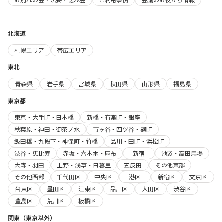
北海道
札幌エリア
帯広エリア
東北
青森県
岩手県
宮城県
秋田県
山形県
福島県
東京都
東京・大手町・日本橋
新橋・有楽町・銀座
秋葉原・神田・御茶ノ水
市ヶ谷・四ツ谷・麹町
飯田橋・九段下・神保町・竹橋
品川・田町・浜松町
渋谷・恵比寿
赤坂・六本木・麻布
新宿
池袋・高田馬場
大森・羽田
上野・浅草・日暮里
五反田
その他東部
その他西部
千代田区
中央区
港区
新宿区
文京区
台東区
墨田区
江東区
品川区
大田区
渋谷区
豊島区
荒川区
板橋区
関東（東京以外）