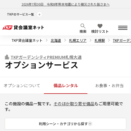
2026年7月30日
令和8年熊本地震により被災された皆さまへ
TKPのサービス一覧
検索
検討リスト
TKP貸会議室ネット
北海道
札幌エリア
札幌駅
TKPガーデ
TKPガーデンシティPREMIUM札幌大通
オプションサービス
オプションについて
備品レンタル
お食事・お弁当
この施設の備品一覧です。
そのほか取り寄せ備品
もご用意可能で
す。
利用シーン・カテゴリから探す