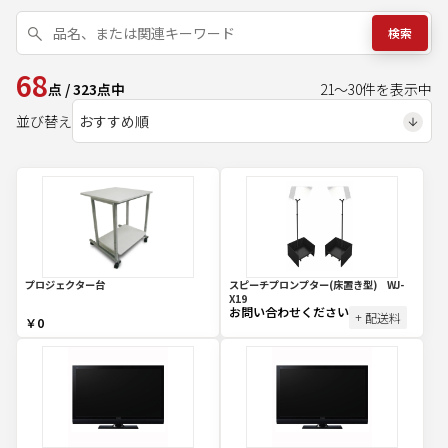
検索
68
点
/
323
点中
21
～
30
件を表示中
並び替え
プロジェクター台
スピーチプロンプター(床置き型) WJ-
X19
お問い合わせください
+ 配送料
￥0