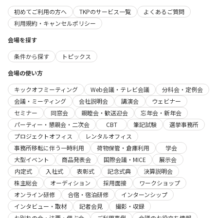
初めてご利用の方へ
TKPのサービス一覧
よくあるご質問
利用規約・キャンセルポリシー
会場を探す
条件から探す
トピックス
会場の使い方
キックオフミーティング
Web会議・テレビ会議
分科会・定例会
会議・ミーティング
会社説明会
講演会
ウェビナー
セミナー
同窓会
親睦会・歓送迎会
忘年会・新年会
パーティー・懇親会・二次会
CBT
筆記試験
選挙事務所
プロジェクトオフィス
レンタルオフィス
事務所移転に伴う一時利用
荷物保管・倉庫利用
学会
大型イベント
商品発表会
国際会議・MICE
展示会
内定式
入社式
表彰式
記念式典
決算説明会
株主総会
オーディション
採用面接
ワークショップ
オンライン研修
合宿・宿泊研修
インターンシップ
インタビュー・取材
記者会見
撮影・収録
お別れの会・法要・偲ぶ会
ご利用事例
会議のお役立ち情報