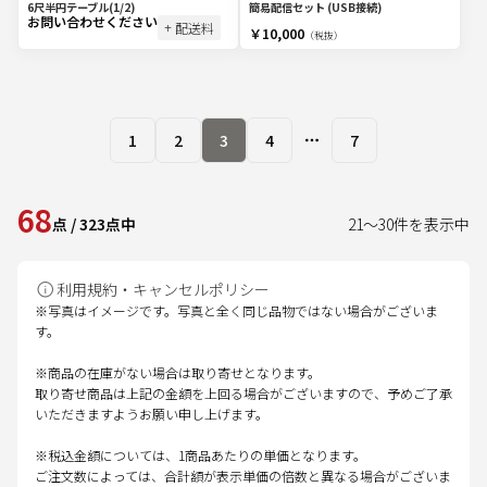
6尺半円テーブル(1/2)
簡易配信セット (USB接続)
お問い合わせください
+ 配送料
￥10,000
（税抜）
1
2
3
4
7
More pages
68
点
/
323
点中
21
～
30
件を表示中
利用規約・キャンセルポリシー
※写真はイメージです。写真と全く同じ品物ではない場合がございま
す。
※商品の在庫がない場合は取り寄せとなります。
取り寄せ商品は上記の金額を上回る場合がございますので、予めご了承
いただきますようお願い申し上げます。
※税込金額については、1商品あたりの単価となります。
ご注文数によっては、合計額が表示単価の倍数と異なる場合がございま