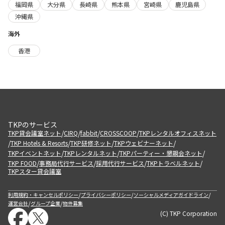
福岡県
大分県
長崎県
熊本県
宮崎県
鹿児島県
沖縄県
海外
香港
TKPのサービス
/
/
/
/
TKP貸会議室ネット
CIRQ
fabbit
CROSSCOOP
TKPレンタルオフィスネット
/
/
/
/
TKP Hotels & Resorts
TKP研修ネット
TKPウェビナーネット
/
/
/
TKPイベントネット
TKPレンタルネット
TKPパーティー・懇親会ネット
/
/
/
/
TKP FOOD
事務局代行サービス
採用代行サービス
TKPトラベルネット
TKPスター貸会議室
/
/
/
利用規約・キャンセルポリシー
プライバシーポリシー
ソーシャルメディアガイドライン
/
/
運営会社
グループ企業
物件募集
(C) TKP Corporation