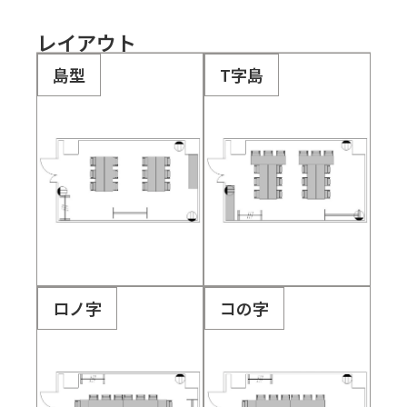
レイアウト
島型
T字島
ロノ字
コの字