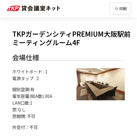
印刷
TKPガーデンシティPREMIUM大阪駅前
ミーティングルーム4F
会場仕様
ホワイトボード
:
1
電源タップ
:
2
個別空調:有

電気容量(総A数):30A

LAN口数:1

窓:なし

外受付：不可