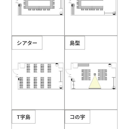
シアター
島型
T字島
コの字