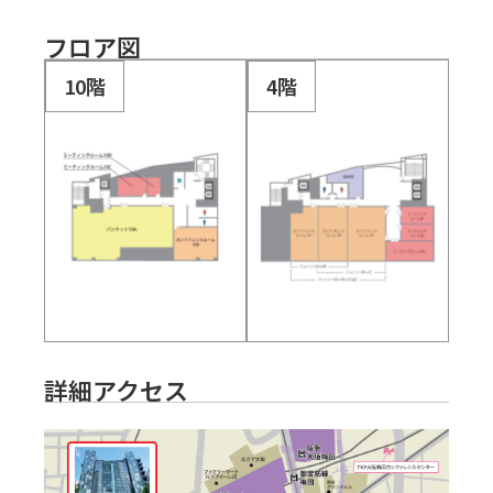
フロア図
10階
4階
詳細アクセス