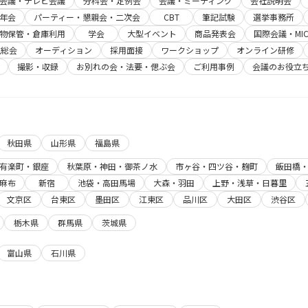
b会議・テレビ会議
分科会・定例会
会議・ミーティング
会社説明会
年会
パーティー・懇親会・二次会
CBT
筆記試験
選挙事務所
物保管・倉庫利用
学会
大型イベント
商品発表会
国際会議・MIC
主総会
オーディション
採用面接
ワークショップ
オンライン研修
撮影・収録
お別れの会・法要・偲ぶ会
ご利用事例
会議のお役立
秋田県
山形県
福島県
有楽町・銀座
秋葉原・神田・御茶ノ水
市ヶ谷・四ツ谷・麹町
飯田橋
麻布
新宿
池袋・高田馬場
大森・羽田
上野・浅草・日暮里
文京区
台東区
墨田区
江東区
品川区
大田区
渋谷区
栃木県
群馬県
茨城県
富山県
石川県