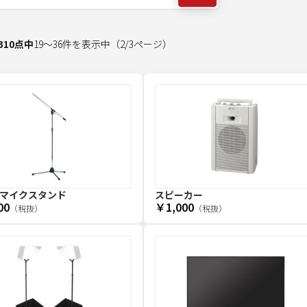
310
点中
19
～
36
件を表示中
（
2
/
3
ページ）
マイクスタンド
スピーカー
00
￥1,000
（税抜）
（税抜）