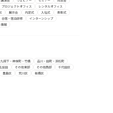
講演会
ウェビナー
セミナー
同窓会
プロジェクトオフィス
レンタルオフィス
E
展示会
内定式
入社式
表彰式
合宿・宿泊研修
インターンシップ
ち情報
・九段下・神保町・竹橋
品川・田町・浜松町
五反田
その他東部
その他西部
千代田区
豊島区
荒川区
板橋区