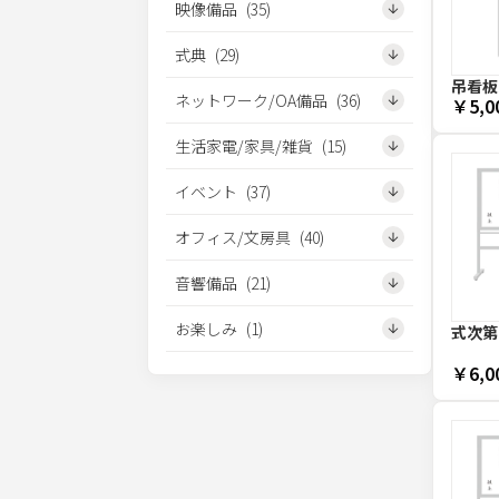
映像備品
(
35
)
式典
(
29
)
吊看板カ
ネットワーク/OA備品
(
36
)
￥5,0
生活家電/家具/雑貨
(
15
)
イベント
(
37
)
オフィス/文房具
(
40
)
音響備品
(
21
)
お楽しみ
(
1
)
式次第
￥6,0