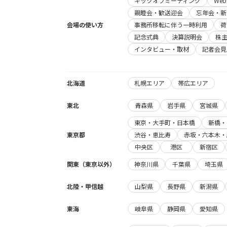
キックオフミーティング
We
親睦会・歓送迎会
忘年会・新
会場の使い方
事務所移転に伴う一時利用
荷
記念式典
決算説明会
株
インタビュー・取材
記者会見
北海道
札幌エリア
帯広エリア
東北
青森県
岩手県
宮城県
東京・大手町・日本橋
新橋・
東京都
渋谷・恵比寿
赤坂・六本木・
中央区
港区
新宿区
関東（東京以外）
神奈川県
千葉県
埼玉県
北陸・甲信越
山梨県
長野県
新潟県
東海
岐阜県
静岡県
愛知県