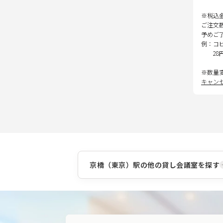
※税込
ご注文
予めご
例：コ
28
※数量
キャン
京橋（東京）駅
の他の貸し会議室を探す