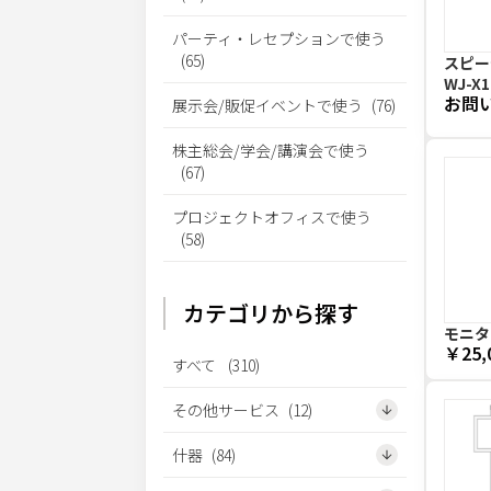
パーティ・レセプションで使う
(
65
)
スピー
WJ-X1
お問
展示会/販促イベントで使う
(
76
)
株主総会/学会/講演会で使う
(
67
)
プロジェクトオフィスで使う
(
58
)
カテゴリから探す
モニタ
￥25,
すべて
(
310
)
その他サービス
(
12
)
什器
(
84
)