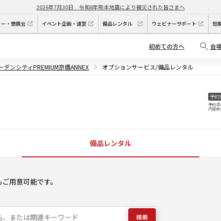
2026年7月30日
令和8年熊本地震により被災された皆さまへ
ィー・懇親会
イベント企画・運営
備品レンタル
ウェビナーサポート
短
初めての方へ
会
ーデンシティPREMIUM京橋ANNEX
オプションサービス/備品レンタル
予約
予約済
内見希
備品レンタル
もご用意可能です。
検索