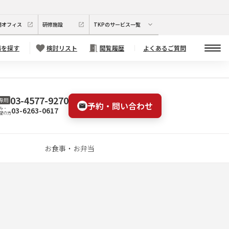
期オフィス
研修施設
TKPのサービス一覧
場を探す
検討リスト
閲覧履歴
よくあるご質問
03-4577-9270
専用
予約・問い合わせ
03-6263-0617
み・
望の方
お食事・お弁当