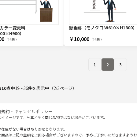
カラー変更料
懸垂幕（モノクロ W610×H1800
00×H900）
00
￥10,000
（税抜）
（税抜）
1
2
3
310
点中
19
～
36
件を表示中
（
2
/
3
ページ）
用規約・キャンセルポリシー
はイメージです。写真と全く同じ品物ではない場合がございます。
の在庫がない場合は取り寄せとなります。
せ商品は上記の金額を上回る場合がございますので、予めご了承いただきますようお