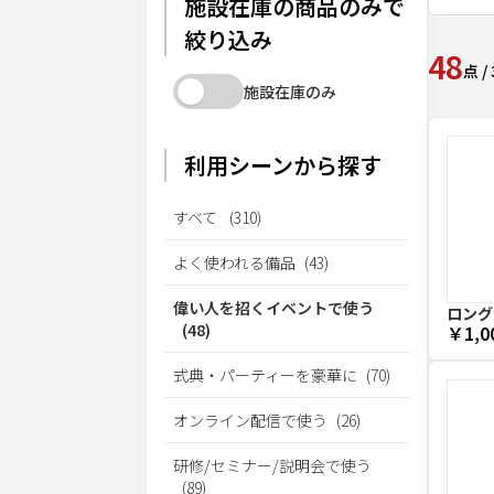
施設在庫の商品のみで
絞り込み
48
点
/
施設在庫のみ
利用シーンから探す
すべて
(
310
)
よく使われる備品
(
43
)
偉い人を招くイベントで使う
ロング
(
48
)
￥1,0
式典・パーティーを豪華に
(
70
)
オンライン配信で使う
(
26
)
研修/セミナー/説明会で使う
(
89
)