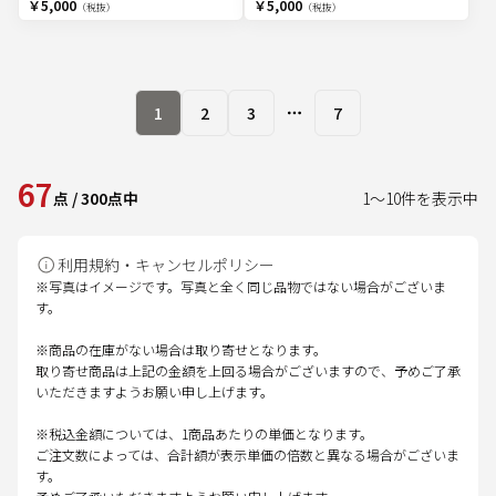
￥5,000
￥5,000
（税抜）
（税抜）
1
2
3
7
More pages
67
点
/
300
点中
1
～
10
件を表示中
利用規約・キャンセルポリシー
※写真はイメージです。写真と全く同じ品物ではない場合がございま
す。
※商品の在庫がない場合は取り寄せとなります。
取り寄せ商品は上記の金額を上回る場合がございますので、予めご了承
いただきますようお願い申し上げます。
※税込金額については、1商品あたりの単価となります。
ご注文数によっては、合計額が表示単価の倍数と異なる場合がございま
す。