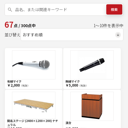
検索
67
点
/
300
点中
1
～
10
件を表示中
並び替え
有線マイク
無線マイク
￥2,000
￥5,000
（税抜）
（税抜）
簡易ステージ (2400×1200×200) ナチ
演台
ュラル