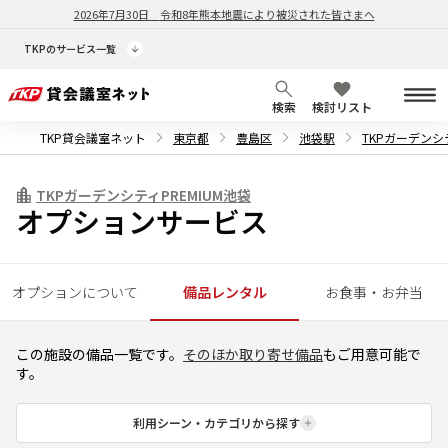
2026年7月30日
令和8年熊本地震により被災された皆さまへ
TKPのサービス一覧
検索
検討リスト
TKP貸会議室ネット
東京都
豊島区
池袋駅
TKPガーデンシテ
TKPガーデンシティPREMIUM池袋
オプションサービス
オプションについて
備品レンタル
お食事・お弁当
この施設の備品一覧です。
そのほか取り寄せ備品
もご用意可能で
す。
利用シーン・カテゴリから探す