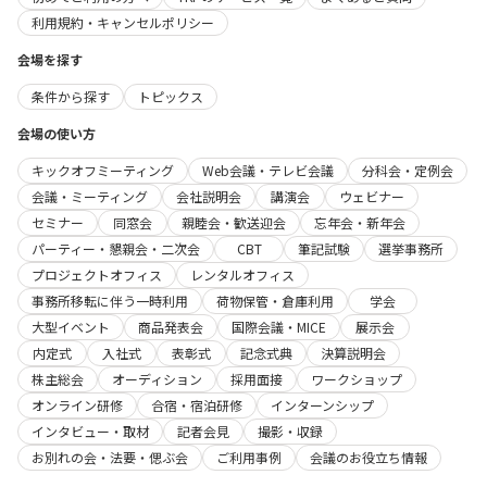
利用規約・キャンセルポリシー
会場を探す
条件から探す
トピックス
会場の使い方
キックオフミーティング
Web会議・テレビ会議
分科会・定例会
会議・ミーティング
会社説明会
講演会
ウェビナー
セミナー
同窓会
親睦会・歓送迎会
忘年会・新年会
パーティー・懇親会・二次会
CBT
筆記試験
選挙事務所
プロジェクトオフィス
レンタルオフィス
事務所移転に伴う一時利用
荷物保管・倉庫利用
学会
大型イベント
商品発表会
国際会議・MICE
展示会
内定式
入社式
表彰式
記念式典
決算説明会
株主総会
オーディション
採用面接
ワークショップ
オンライン研修
合宿・宿泊研修
インターンシップ
インタビュー・取材
記者会見
撮影・収録
お別れの会・法要・偲ぶ会
ご利用事例
会議のお役立ち情報