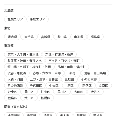
北海道
札幌エリア
帯広エリア
東北
青森県
岩手県
宮城県
秋田県
山形県
福島県
東京都
東京・大手町・日本橋
新橋・有楽町・銀座
秋葉原・神田・御茶ノ水
市ヶ谷・四ツ谷・麹町
飯田橋・九段下・神保町・竹橋
品川・田町・浜松町
渋谷・恵比寿
赤坂・六本木・麻布
新宿
池袋・高田馬場
大森・羽田
上野・浅草・日暮里
五反田
その他東部
その他西部
千代田区
中央区
港区
新宿区
文京区
台東区
墨田区
江東区
品川区
大田区
渋谷区
豊島区
荒川区
板橋区
関東（東京以外）
神奈川県
千葉県
埼玉県
栃木県
群馬県
茨城県