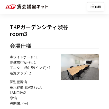
印刷
TKPガーデンシティ渋谷
room3
会場仕様
ホワイトボード
:
1
高速無料Wi-Fi
:
1
モニター (50~59インチ)
:
1
電源タップ
:
2
個別空調:有

電気容量(総A数):30A

LAN口数:2

窓:有
