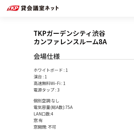
TKPガーデンシティ渋谷
カンファレンスルーム8A
会場仕様
ホワイトボード
:
1
演台
:
1
高速無料Wi-Fi
:
1
電源タップ
:
3
個別空調:なし

電気容量(総A数):75A

LAN口数:4

窓:有
