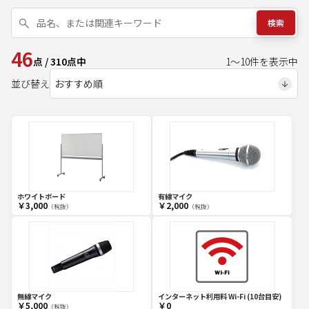
検索
46
点
/
310
点中
1
～
10
件を表示中
並び替え
ホワイトボード
有線マイク
￥3,000
￥2,000
（税抜）
（税抜）
無線マイク
インターネット利用料 Wi-Fi (10台目安)
￥5,000
￥0
（税抜）