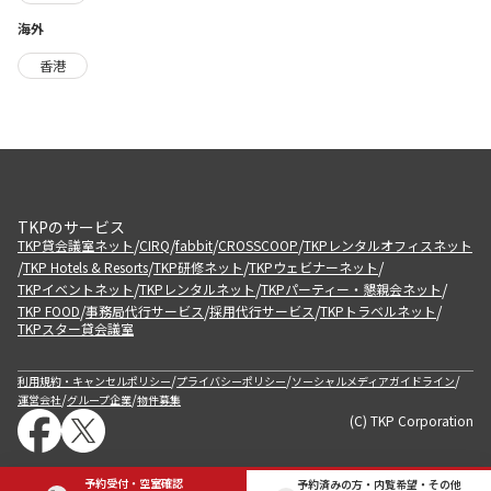
海外
香港
TKPのサービス
/
/
/
/
TKP貸会議室ネット
CIRQ
fabbit
CROSSCOOP
TKPレンタルオフィスネット
/
/
/
/
TKP Hotels & Resorts
TKP研修ネット
TKPウェビナーネット
/
/
/
TKPイベントネット
TKPレンタルネット
TKPパーティー・懇親会ネット
/
/
/
/
TKP FOOD
事務局代行サービス
採用代行サービス
TKPトラベルネット
TKPスター貸会議室
/
/
/
利用規約・キャンセルポリシー
プライバシーポリシー
ソーシャルメディアガイドライン
/
/
運営会社
グループ企業
物件募集
(C) TKP Corporation
予約受付・空室確認
予約済みの方・内覧希望・その他