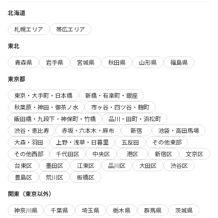
北海道
札幌エリア
帯広エリア
東北
青森県
岩手県
宮城県
秋田県
山形県
福島県
東京都
東京・大手町・日本橋
新橋・有楽町・銀座
秋葉原・神田・御茶ノ水
市ヶ谷・四ツ谷・麹町
飯田橋・九段下・神保町・竹橋
品川・田町・浜松町
渋谷・恵比寿
赤坂・六本木・麻布
新宿
池袋・高田馬場
大森・羽田
上野・浅草・日暮里
五反田
その他東部
その他西部
千代田区
中央区
港区
新宿区
文京区
台東区
墨田区
江東区
品川区
大田区
渋谷区
豊島区
荒川区
板橋区
関東（東京以外）
神奈川県
千葉県
埼玉県
栃木県
群馬県
茨城県