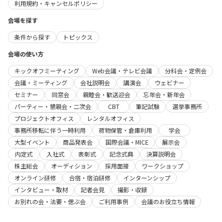
利用規約・キャンセルポリシー
会場を探す
条件から探す
トピックス
会場の使い方
キックオフミーティング
Web会議・テレビ会議
分科会・定例会
会議・ミーティング
会社説明会
講演会
ウェビナー
セミナー
同窓会
親睦会・歓送迎会
忘年会・新年会
パーティー・懇親会・二次会
CBT
筆記試験
選挙事務所
プロジェクトオフィス
レンタルオフィス
事務所移転に伴う一時利用
荷物保管・倉庫利用
学会
大型イベント
商品発表会
国際会議・MICE
展示会
内定式
入社式
表彰式
記念式典
決算説明会
株主総会
オーディション
採用面接
ワークショップ
オンライン研修
合宿・宿泊研修
インターンシップ
インタビュー・取材
記者会見
撮影・収録
お別れの会・法要・偲ぶ会
ご利用事例
会議のお役立ち情報