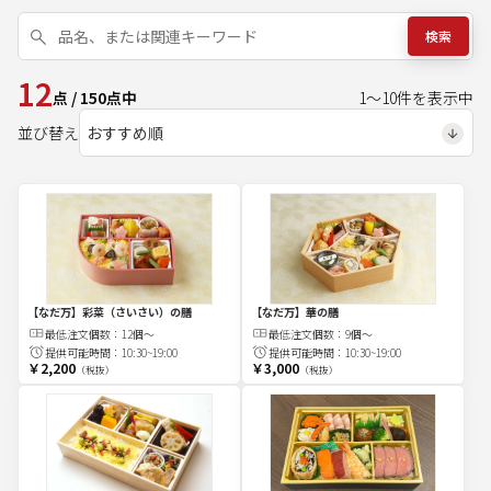
検索
12
点
/
150
点中
1
～
10
件を表示中
並び替え
【なだ万】彩菜（さいさい）の膳
【なだ万】華の膳
最低注文
個
数：
12個～
最低注文
個
数：
9個～
提供可能時間：
10:30~19:00
提供可能時間：
10:30~19:00
￥2,200
￥3,000
（税抜）
（税抜）