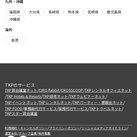
九州・沖縄
福岡県
大分県
長崎県
熊本県
宮崎県
鹿児島県
沖縄県
海外
香港
TKPのサービス
/
/
/
/
TKP貸会議室ネット
CIRQ
fabbit
CROSSCOOP
TKPレンタルオフィスネット
/
/
/
/
TKP Hotels & Resorts
TKP研修ネット
TKPウェビナーネット
/
/
/
TKPイベントネット
TKPレンタルネット
TKPパーティー・懇親会ネット
/
/
/
/
TKP FOOD
事務局代行サービス
採用代行サービス
TKPトラベルネット
TKPスター貸会議室
/
/
/
利用規約・キャンセルポリシー
プライバシーポリシー
ソーシャルメディアガイドライン
/
/
運営会社
グループ企業
物件募集