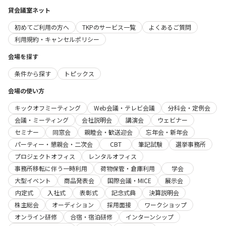
貸会議室ネット
初めてご利用の方へ
TKPのサービス一覧
よくあるご質問
利用規約・キャンセルポリシー
会場を探す
条件から探す
トピックス
会場の使い方
キックオフミーティング
Web会議・テレビ会議
分科会・定例会
会議・ミーティング
会社説明会
講演会
ウェビナー
セミナー
同窓会
親睦会・歓送迎会
忘年会・新年会
パーティー・懇親会・二次会
CBT
筆記試験
選挙事務所
プロジェクトオフィス
レンタルオフィス
事務所移転に伴う一時利用
荷物保管・倉庫利用
学会
大型イベント
商品発表会
国際会議・MICE
展示会
内定式
入社式
表彰式
記念式典
決算説明会
株主総会
オーディション
採用面接
ワークショップ
オンライン研修
合宿・宿泊研修
インターンシップ