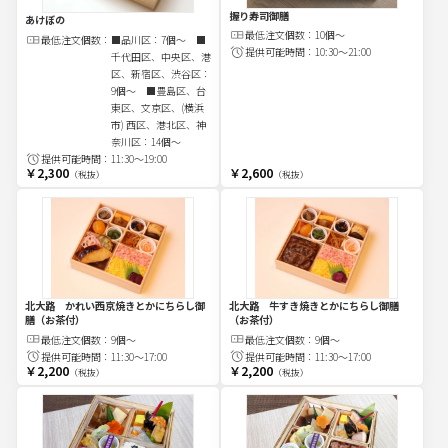
握り寿司御膳
あけぼの
最低注文
個
数：
10個～
最低注文
個
数：
■品川区：7個～ ■
提供可能時間：
10:30～21:00
千代田区、中央区、港
区、新宿区、渋谷区：
9個～ ■豊島区、台
東区、文京区、(横浜
市) 西区、港北区、神
奈川区：14個～
提供可能時間：
11:30～19:00
￥2,300
￥2,600
（税抜）
（税抜）
北大路 かれい西京焼きとかにちらし御
北大路 牛すき焼きとかにちらし御膳
膳（お茶付）
（お茶付）
最低注文
個
数：
9個～
最低注文
個
数：
9個～
提供可能時間：
11:30～17:00
提供可能時間：
11:30～17:00
￥2,200
￥2,200
（税抜）
（税抜）