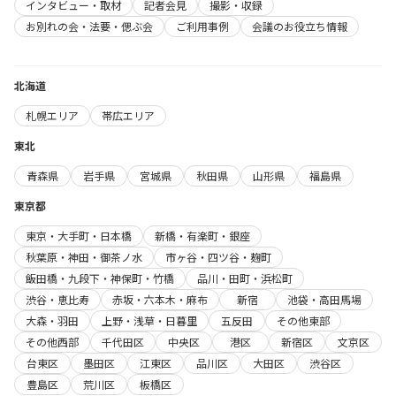
インタビュー・取材
記者会見
撮影・収録
お別れの会・法要・偲ぶ会
ご利用事例
会議のお役立ち情報
北海道
札幌エリア
帯広エリア
東北
青森県
岩手県
宮城県
秋田県
山形県
福島県
東京都
東京・大手町・日本橋
新橋・有楽町・銀座
秋葉原・神田・御茶ノ水
市ヶ谷・四ツ谷・麹町
飯田橋・九段下・神保町・竹橋
品川・田町・浜松町
渋谷・恵比寿
赤坂・六本木・麻布
新宿
池袋・高田馬場
大森・羽田
上野・浅草・日暮里
五反田
その他東部
その他西部
千代田区
中央区
港区
新宿区
文京区
台東区
墨田区
江東区
品川区
大田区
渋谷区
豊島区
荒川区
板橋区