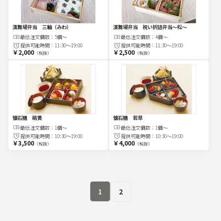
演舞場弁当 三輪（みわ）
演舞場弁当 祝い折詰弁当～松～
最低注文
個
数：
5個～
最低注文
個
数：
4個～
提供可能時間：
11:30～19:00
提供可能時間：
11:30～19:00
￥2,000
￥2,500
（税抜）
（税抜）
懐石膳 萌黄
懐石膳 若草
最低注文
個
数：
1個～
最低注文
個
数：
1個～
提供可能時間：
10:30～19:00
提供可能時間：
10:30～19:00
￥3,500
￥4,000
（税抜）
（税抜）
1
2