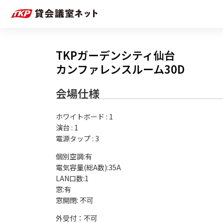
TKPガーデンシティ仙台
カンファレンスルーム30D
会場仕様
ホワイトボード
:
1
演台
:
1
電源タップ
:
3
個別空調:有

電気容量(総A数):35A

LAN口数:1

窓:有

外受付：不可