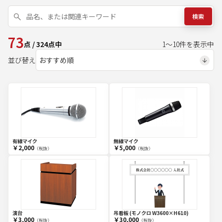
検索
73
点
/
324
点中
1
～
10
件を表示中
並び替え
有線マイク
無線マイク
￥2,000
￥5,000
（税抜）
（税抜）
演台
吊看板 (モノクロ W3600×H610)
￥3,000
￥30,000
（税抜）
（税抜）