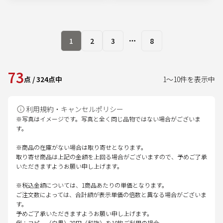
1
2
3
8
More pages
73
点
/
324
点中
1
～
10
件を表示中
利用規約・キャンセルポリシー
※写真はイメージです。写真と全く同じ品物ではない場合がございま
す。
※商品の在庫がない場合は取り寄せとなります。
取り寄せ商品は上記の金額を上回る場合がございますので、予めご了承
いただきますようお願い申し上げます。
※税込金額については、1商品あたりの単価となります。
ご注文数によっては、合計額が表示単価の倍数と異なる場合がございま
す。
予めご了承いただきますようお願い申し上げます。
例：コピー（白黒）28円（税抜）を10枚ご利用の場合