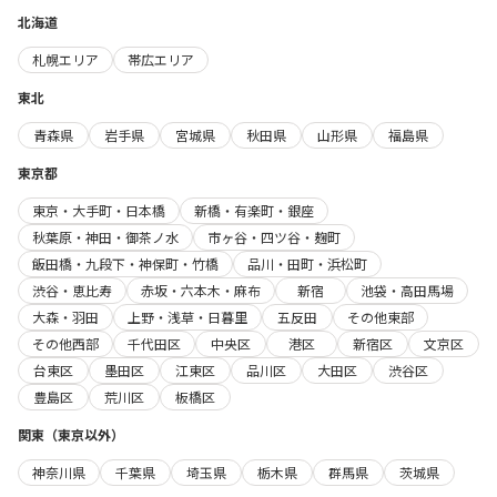
北海道
札幌エリア
帯広エリア
東北
青森県
岩手県
宮城県
秋田県
山形県
福島県
東京都
東京・大手町・日本橋
新橋・有楽町・銀座
秋葉原・神田・御茶ノ水
市ヶ谷・四ツ谷・麹町
飯田橋・九段下・神保町・竹橋
品川・田町・浜松町
渋谷・恵比寿
赤坂・六本木・麻布
新宿
池袋・高田馬場
大森・羽田
上野・浅草・日暮里
五反田
その他東部
その他西部
千代田区
中央区
港区
新宿区
文京区
台東区
墨田区
江東区
品川区
大田区
渋谷区
豊島区
荒川区
板橋区
関東（東京以外）
神奈川県
千葉県
埼玉県
栃木県
群馬県
茨城県