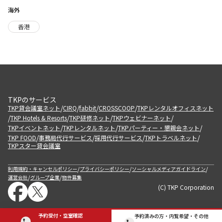
海外
香港
TKPのサービス
/
/
/
/
TKP貸会議室ネット
CIRQ
fabbit
CROSSCOOP
TKPレンタルオフィスネット
/
/
/
/
TKP Hotels & Resorts
TKP研修ネット
TKPウェビナーネット
/
/
/
TKPイベントネット
TKPレンタルネット
TKPパーティー・懇親会ネット
/
/
/
/
TKP FOOD
事務局代行サービス
採用代行サービス
TKPトラベルネット
TKPスター貸会議室
/
/
/
利用規約・キャンセルポリシー
プライバシーポリシー
ソーシャルメディアガイドライン
/
/
運営会社
グループ企業
物件募集
(C) TKP Corporation
予約受付・空室確認
予約済みの方・内覧希望・その他