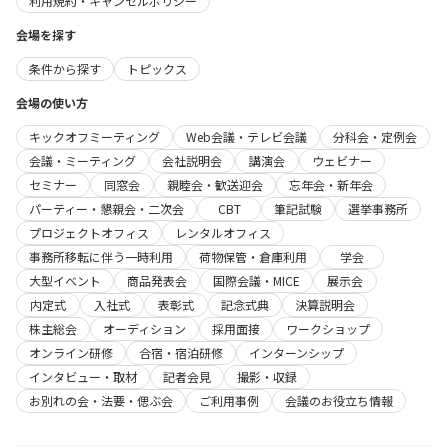
利用規約・キャンセルポリシー
会場を探す
条件から探す
トピックス
会場の使い方
キックオフミーティング
Web会議・テレビ会議
分科会・定例会
会議・ミーティング
会社説明会
講演会
ウェビナー
セミナー
同窓会
親睦会・歓送迎会
忘年会・新年会
パーティー・懇親会・二次会
CBT
筆記試験
選挙事務所
プロジェクトオフィス
レンタルオフィス
事務所移転に伴う一時利用
荷物保管・倉庫利用
学会
大型イベント
商品発表会
国際会議・MICE
展示会
内定式
入社式
表彰式
記念式典
決算説明会
株主総会
オーディション
採用面接
ワークショップ
オンライン研修
合宿・宿泊研修
インターンシップ
インタビュー・取材
記者会見
撮影・収録
お別れの会・法要・偲ぶ会
ご利用事例
会議のお役立ち情報