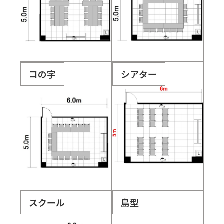
コの字
シアター
スクール
島型