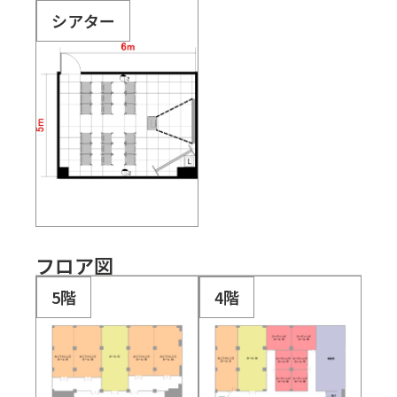
シアター
フロア図
5階
4階