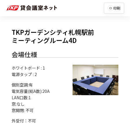
印刷
TKPガーデンシティ札幌駅前
ミーティングルーム4D
会場仕様
ホワイトボード
:
1
電源タップ
:
2
個別空調:有

電気容量(総A数):20A

LAN口数:1

窓:なし

外受付：不可