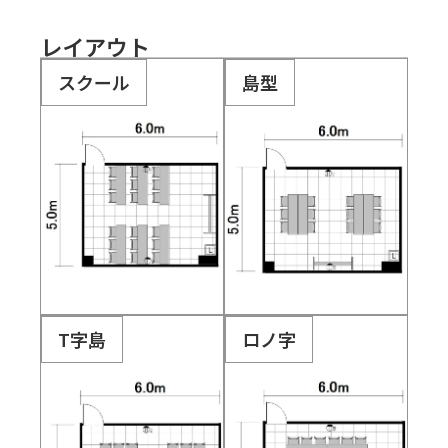
レイアウト
スクール
島型
T字島
ロノ字