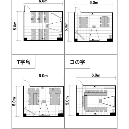
T字島
コの字