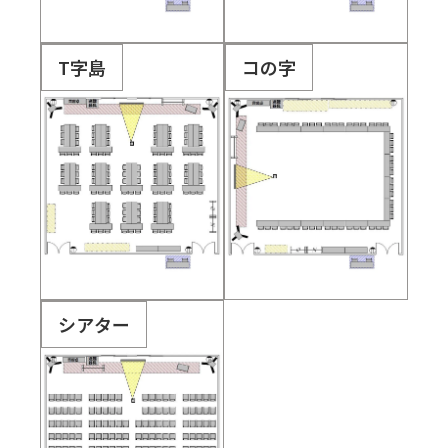
T字島
コの字
シアター