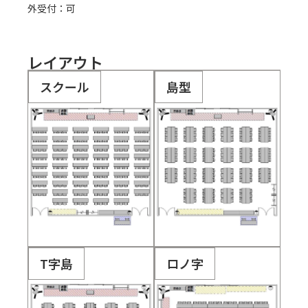
外受付：可
レイアウト
スクール
島型
T字島
ロノ字