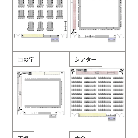
コの字
シアター