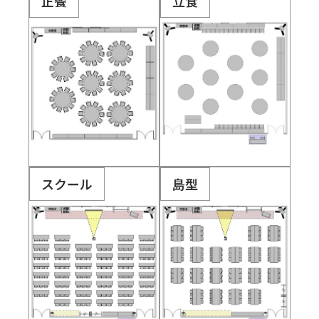
正餐
立食
スクール
島型