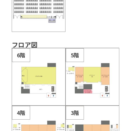
フロア図
6階
5階
4階
3階