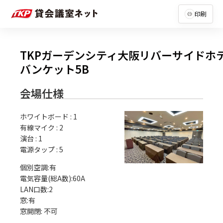
印刷
TKPガーデンシティ大阪リバーサイドホ
バンケット5B
会場仕様
ホワイトボード
:
1
有線マイク
:
2
演台
:
1
電源タップ
:
5
個別空調:有

電気容量(総A数):60A

LAN口数:2

窓:有
