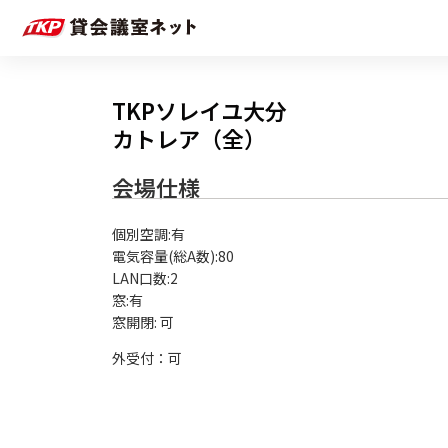
TKPソレイユ大分
カトレア（全）
会場仕様
個別空調:有

電気容量(総A数):80

LAN口数:2

窓:有

外受付：可