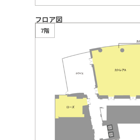
フロア図
7階