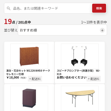
検索
19
点
/
201
点中
1
～
10
件を表示中
並び替え
演台・花台セット W1220:W450 チーク
スピーチプロンプター(床置き型) WJ-
セレモニー仕様
X19
￥18,000
お問い合わせください
（税抜）
+ 配送料
+ 配送料