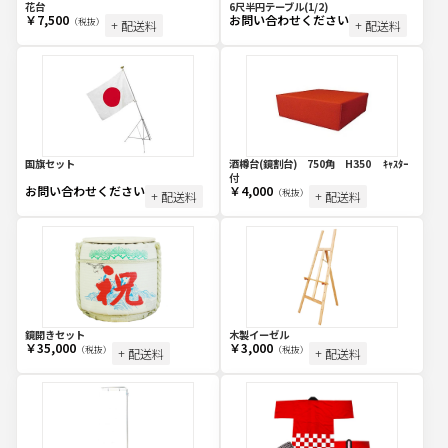
花台
6尺半円テーブル(1/2)
￥7,500
お問い合わせください
（税抜）
+ 配送料
+ 配送料
国旗セット
酒樽台(鏡割台) 750角 H350 ｷｬｽﾀｰ
付
お問い合わせください
￥4,000
（税抜）
+ 配送料
+ 配送料
鏡開きセット
木製イーゼル
￥35,000
￥3,000
（税抜）
（税抜）
+ 配送料
+ 配送料