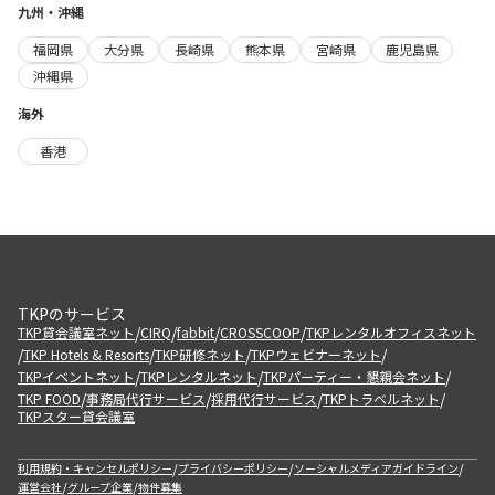
九州・沖縄
福岡県
大分県
長崎県
熊本県
宮崎県
鹿児島県
沖縄県
海外
香港
TKPのサービス
/
/
/
/
TKP貸会議室ネット
CIRQ
fabbit
CROSSCOOP
TKPレンタルオフィスネット
/
/
/
/
TKP Hotels & Resorts
TKP研修ネット
TKPウェビナーネット
/
/
/
TKPイベントネット
TKPレンタルネット
TKPパーティー・懇親会ネット
/
/
/
/
TKP FOOD
事務局代行サービス
採用代行サービス
TKPトラベルネット
TKPスター貸会議室
/
/
/
利用規約・キャンセルポリシー
プライバシーポリシー
ソーシャルメディアガイドライン
/
/
運営会社
グループ企業
物件募集