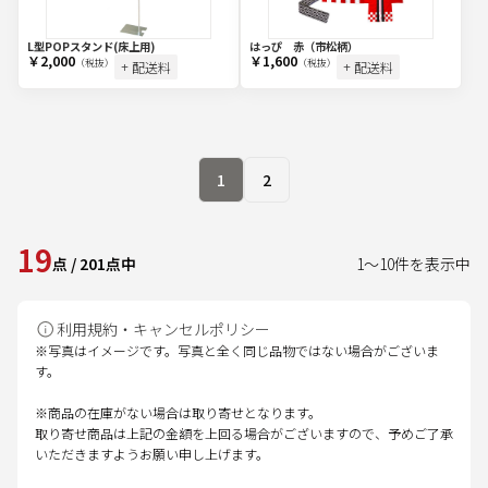
L型POPスタンド(床上用)
はっぴ 赤（市松柄）
￥2,000
￥1,600
（税抜）
（税抜）
+ 配送料
+ 配送料
1
2
19
点
/
201
点中
1
～
10
件を表示中
利用規約・キャンセルポリシー
※写真はイメージです。写真と全く同じ品物ではない場合がございま
す。
※商品の在庫がない場合は取り寄せとなります。
取り寄せ商品は上記の金額を上回る場合がございますので、予めご了承
いただきますようお願い申し上げます。