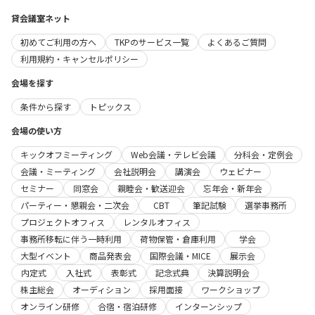
貸会議室ネット
初めてご利用の方へ
TKPのサービス一覧
よくあるご質問
利用規約・キャンセルポリシー
会場を探す
条件から探す
トピックス
会場の使い方
キックオフミーティング
Web会議・テレビ会議
分科会・定例会
会議・ミーティング
会社説明会
講演会
ウェビナー
セミナー
同窓会
親睦会・歓送迎会
忘年会・新年会
パーティー・懇親会・二次会
CBT
筆記試験
選挙事務所
プロジェクトオフィス
レンタルオフィス
事務所移転に伴う一時利用
荷物保管・倉庫利用
学会
大型イベント
商品発表会
国際会議・MICE
展示会
内定式
入社式
表彰式
記念式典
決算説明会
株主総会
オーディション
採用面接
ワークショップ
オンライン研修
合宿・宿泊研修
インターンシップ