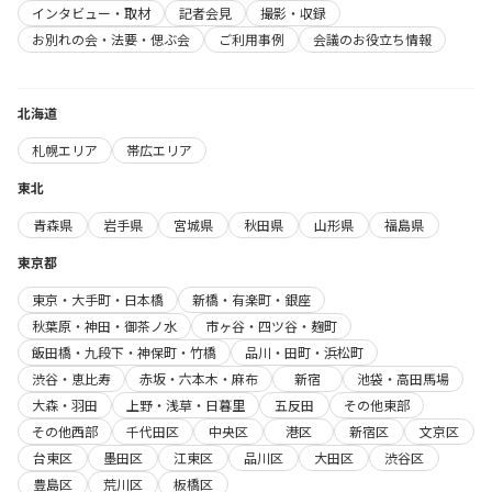
インタビュー・取材
記者会見
撮影・収録
お別れの会・法要・偲ぶ会
ご利用事例
会議のお役立ち情報
北海道
札幌エリア
帯広エリア
東北
青森県
岩手県
宮城県
秋田県
山形県
福島県
東京都
東京・大手町・日本橋
新橋・有楽町・銀座
秋葉原・神田・御茶ノ水
市ヶ谷・四ツ谷・麹町
飯田橋・九段下・神保町・竹橋
品川・田町・浜松町
渋谷・恵比寿
赤坂・六本木・麻布
新宿
池袋・高田馬場
大森・羽田
上野・浅草・日暮里
五反田
その他東部
その他西部
千代田区
中央区
港区
新宿区
文京区
台東区
墨田区
江東区
品川区
大田区
渋谷区
豊島区
荒川区
板橋区