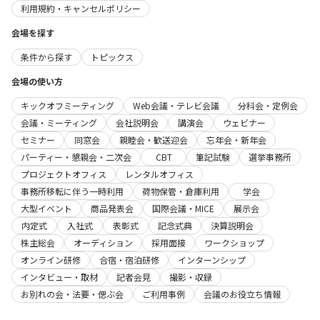
利用規約・キャンセルポリシー
会場を探す
条件から探す
トピックス
会場の使い方
キックオフミーティング
Web会議・テレビ会議
分科会・定例会
会議・ミーティング
会社説明会
講演会
ウェビナー
セミナー
同窓会
親睦会・歓送迎会
忘年会・新年会
パーティー・懇親会・二次会
CBT
筆記試験
選挙事務所
プロジェクトオフィス
レンタルオフィス
事務所移転に伴う一時利用
荷物保管・倉庫利用
学会
大型イベント
商品発表会
国際会議・MICE
展示会
内定式
入社式
表彰式
記念式典
決算説明会
株主総会
オーディション
採用面接
ワークショップ
オンライン研修
合宿・宿泊研修
インターンシップ
インタビュー・取材
記者会見
撮影・収録
お別れの会・法要・偲ぶ会
ご利用事例
会議のお役立ち情報