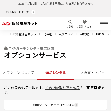
2026年7月30日
令和8年熊本地震により被災された皆さまへ
TKPのサービス一覧
検索
検討リスト
TKP貸会議室ネット
北海道
帯広エリア
帯広駅
TKPガー
TKPガーデンシティ帯広駅前
オプションサービス
オプションについて
備品レンタル
お食事・お弁当
この施設の備品一覧です。
そのほか取り寄せ備品
もご用意可能で
す。
利用シーン・カテゴリから探す