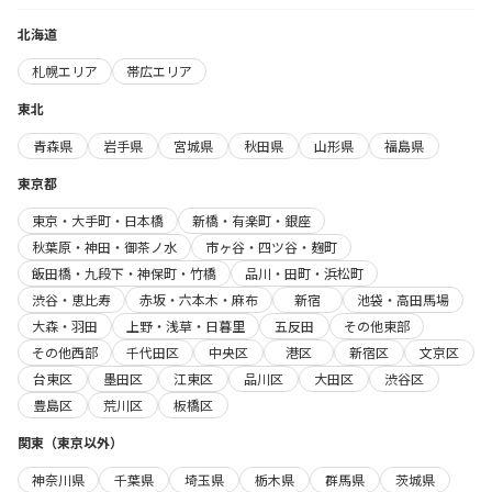
北海道
札幌エリア
帯広エリア
東北
青森県
岩手県
宮城県
秋田県
山形県
福島県
東京都
東京・大手町・日本橋
新橋・有楽町・銀座
秋葉原・神田・御茶ノ水
市ヶ谷・四ツ谷・麹町
飯田橋・九段下・神保町・竹橋
品川・田町・浜松町
渋谷・恵比寿
赤坂・六本木・麻布
新宿
池袋・高田馬場
大森・羽田
上野・浅草・日暮里
五反田
その他東部
その他西部
千代田区
中央区
港区
新宿区
文京区
台東区
墨田区
江東区
品川区
大田区
渋谷区
豊島区
荒川区
板橋区
関東（東京以外）
神奈川県
千葉県
埼玉県
栃木県
群馬県
茨城県