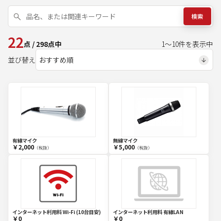
検索
22
点
/
298
点中
1
～
10
件を表示中
並び替え
有線マイク
無線マイク
￥2,000
￥5,000
（税抜）
（税抜）
インターネット利用料 Wi-Fi (10台目安)
インターネット利用料 有線LAN
￥0
￥0