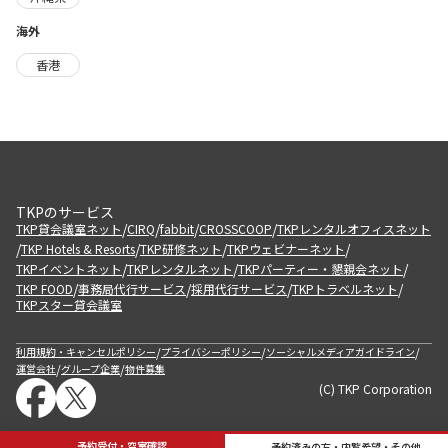
海外
香港
TKPのサービス
/
/
/
/
TKP貸会議室ネット
CIRQ
fabbit
CROSSCOOP
TKPレンタルオフィスネット
/
/
/
/
TKP Hotels & Resorts
TKP研修ネット
TKPウェビナーネット
/
/
/
TKPイベントネット
TKPレンタルネット
TKPパーティー・懇親会ネット
/
/
/
/
TKP FOOD
事務局代行サービス
採用代行サービス
TKPトラベルネット
TKPスター貸会議室
/
/
/
利用規約・キャンセルポリシー
プライバシーポリシー
ソーシャルメディアガイドライン
/
/
運営会社
グループ企業
物件募集
(C) TKP Corporation
予約受付・空室確認
予約済みの方・内覧希望・その他