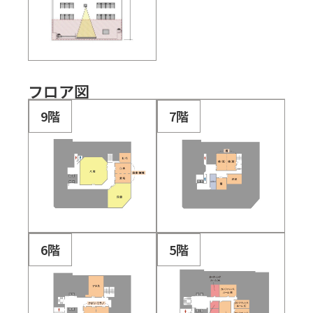
フロア図
9階
7階
6階
5階