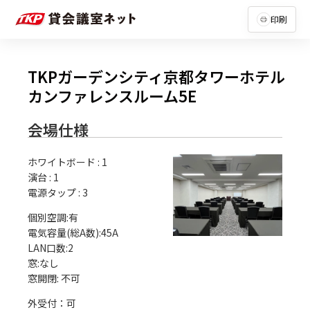
印刷
TKPガーデンシティ京都タワーホテル
カンファレンスルーム5E
会場仕様
ホワイトボード
:
1
演台
:
1
電源タップ
:
3
個別空調:有

電気容量(総A数):45A

LAN口数:2

窓:なし

外受付：可