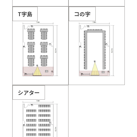
T字島
コの字
シアター