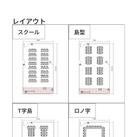
レイアウト
スクール
島型
T字島
ロノ字