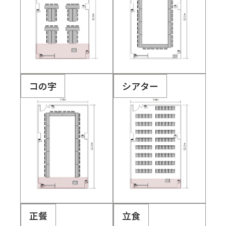
コの字
シアター
正餐
立食