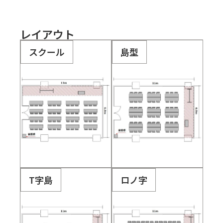
レイアウト
スクール
島型
T字島
ロノ字