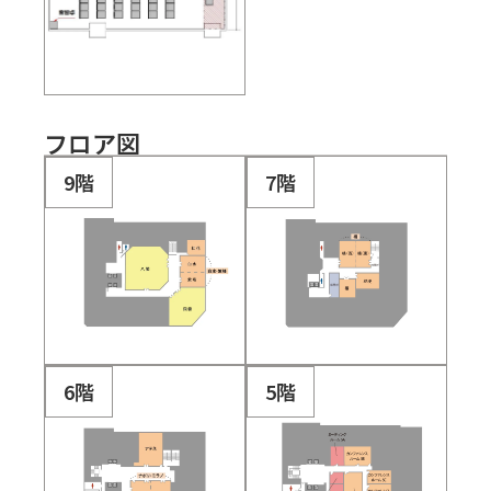
フロア図
9階
7階
6階
5階