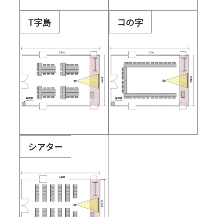
T字島
コの字
シアター