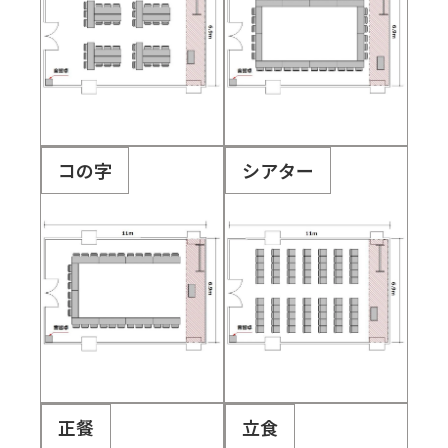
コの字
シアター
正餐
立食