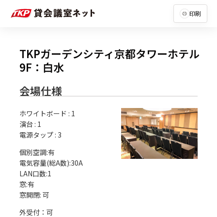
印刷
TKPガーデンシティ京都タワーホテル
9F：白水
会場仕様
ホワイトボード
:
1
演台
:
1
電源タップ
:
3
個別空調:有

電気容量(総A数):30A

LAN口数:1

窓:有

外受付：可