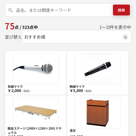
検索
75
点
/
323
点中
1
～
10
件を表示中
並び替え
有線マイク
無線マイク
￥2,000
￥5,000
（税抜）
（税抜）
簡易ステージ (2400×1200×200) ナチ
演台
ュラル