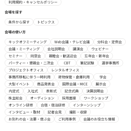
利用規約・キャンセルポリシー
会場を探す
条件から探す
トピックス
会場の使い方
キックオフミーティング
Web会議・テレビ会議
分科会・定例会
会議・ミーティング
会社説明会
講演会
ウェビナー
セミナー
同窓会
親睦会・歓送迎会
忘年会・新年会
パーティー・懇親会・二次会
CBT
筆記試験
選挙事務所
プロジェクトオフィス
レンタルオフィス
事務所移転に伴う一時利用
荷物保管・倉庫利用
学会
大型イベント
商品発表会
国際会議・MICE
展示会
内定式
入社式
表彰式
記念式典
決算説明会
株主総会
オーディション
採用面接
ワークショップ
オンライン研修
合宿・宿泊研修
インターンシップ
インタビュー・取材
記者会見
撮影・収録
お別れの会・法要・偲ぶ会
ご利用事例
会議のお役立ち情報