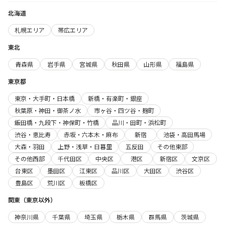
北海道
札幌エリア
帯広エリア
東北
青森県
岩手県
宮城県
秋田県
山形県
福島県
東京都
東京・大手町・日本橋
新橋・有楽町・銀座
秋葉原・神田・御茶ノ水
市ヶ谷・四ツ谷・麹町
飯田橋・九段下・神保町・竹橋
品川・田町・浜松町
渋谷・恵比寿
赤坂・六本木・麻布
新宿
池袋・高田馬場
大森・羽田
上野・浅草・日暮里
五反田
その他東部
その他西部
千代田区
中央区
港区
新宿区
文京区
台東区
墨田区
江東区
品川区
大田区
渋谷区
豊島区
荒川区
板橋区
関東（東京以外）
神奈川県
千葉県
埼玉県
栃木県
群馬県
茨城県