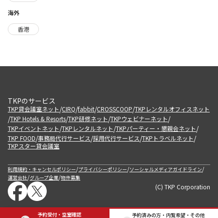
海外
香港
TKPのサービス
/
/
/
/
TKP貸会議室ネット
CIRQ
fabbit
CROSSCOOP
TKPレンタルオフィスネット
/
/
/
/
TKP Hotels & Resorts
TKP研修ネット
TKPウェビナーネット
/
/
/
TKPイベントネット
TKPレンタルネット
TKPパーティー・懇親会ネット
/
/
/
/
TKP FOOD
事務局代行サービス
採用代行サービス
TKPトラベルネット
TKPスター貸会議室
/
/
/
利用規約・キャンセルポリシー
プライバシーポリシー
ソーシャルメディアガイドライン
/
/
運営会社
グループ企業
物件募集
(C) TKP Corporation
予約受付・空室確認
予約済みの方・内覧希望・その他