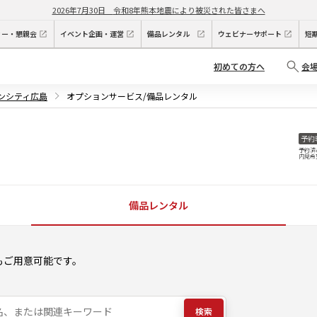
2026年7月30日
令和8年熊本地震により被災された皆さまへ
ィー・懇親会
イベント企画・運営
備品レンタル
ウェビナーサポート
短
初めての方へ
会
デンシティ広島
オプションサービス/備品レンタル
予約
予約済
内見希
備品レンタル
もご用意可能です。
検索