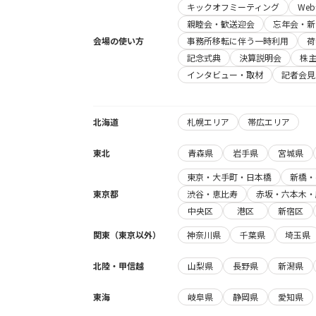
キックオフミーティング
We
親睦会・歓送迎会
忘年会・新
会場の使い方
事務所移転に伴う一時利用
荷
記念式典
決算説明会
株
インタビュー・取材
記者会見
北海道
札幌エリア
帯広エリア
東北
青森県
岩手県
宮城県
東京・大手町・日本橋
新橋・
東京都
渋谷・恵比寿
赤坂・六本木・
中央区
港区
新宿区
関東（東京以外）
神奈川県
千葉県
埼玉県
北陸・甲信越
山梨県
長野県
新潟県
東海
岐阜県
静岡県
愛知県