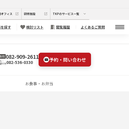
期オフィス
研修施設
TKPのサービス一覧
場を探す
検討リスト
閲覧履歴
よくあるご質問
082-909-2611
専用
予約・問い合わせ
082-536-0330
み・
望の方
お食事・お弁当