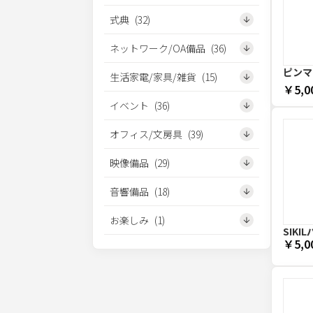
式典
(
32
)
ネットワーク/OA備品
(
36
)
ピンマ
生活家電/家具/雑貨
(
15
)
￥5,0
イベント
(
36
)
オフィス/文房具
(
39
)
映像備品
(
29
)
音響備品
(
18
)
お楽しみ
(
1
)
SIKI
￥5,0