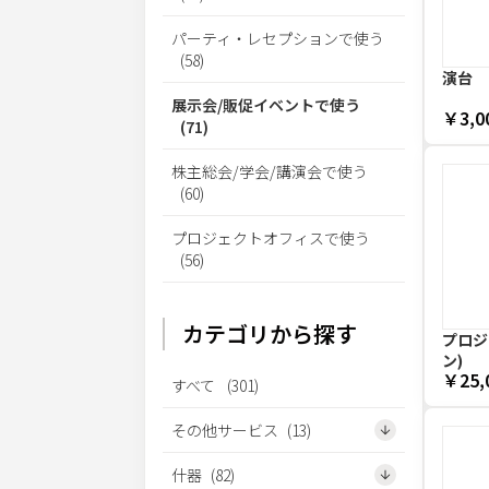
パーティ・レセプションで使う
(
58
)
演台
展示会/販促イベントで使う
￥3,0
(
71
)
株主総会/学会/講演会で使う
(
60
)
プロジェクトオフィスで使う
(
56
)
カテゴリから探す
プロジェ
ン)
￥25,
すべて
(
301
)
その他サービス
(
13
)
什器
(
82
)