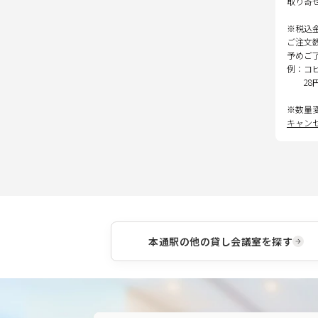
取り寄
※税込
ご注文
予めご
例：コ
28
※数量
キャン
本通駅
の他の貸し会議室を探す