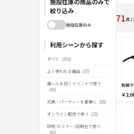
施設在庫の商品のみで
絞り込み
71
点
/
施設在庫のみ
利用シーンから探す
すべて
(
301
)
よく使われる備品
(
37
)
偉い人を招くイベントで使う
有線マ
(
41
)
￥2,0
式典・パーティーを豪華に
(
65
)
オンライン配信で使う
(
21
)
研修/セミナー/説明会で使う
(
82
)