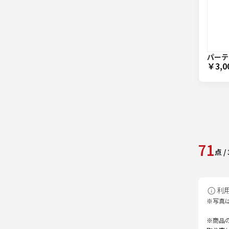
パーテ
￥3,0
71
点
/
利
※写真
※商品