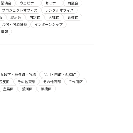
講演会
ウェビナー
セミナー
同窓会
プロジェクトオフィス
レンタルオフィス
E
展示会
内定式
入社式
表彰式
合宿・宿泊研修
インターンシップ
ち情報
・九段下・神保町・竹橋
品川・田町・浜松町
五反田
その他東部
その他西部
千代田区
豊島区
荒川区
板橋区