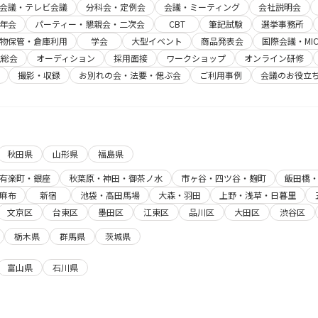
b会議・テレビ会議
分科会・定例会
会議・ミーティング
会社説明会
年会
パーティー・懇親会・二次会
CBT
筆記試験
選挙事務所
物保管・倉庫利用
学会
大型イベント
商品発表会
国際会議・MIC
主総会
オーディション
採用面接
ワークショップ
オンライン研修
撮影・収録
お別れの会・法要・偲ぶ会
ご利用事例
会議のお役立
秋田県
山形県
福島県
有楽町・銀座
秋葉原・神田・御茶ノ水
市ヶ谷・四ツ谷・麹町
飯田橋
麻布
新宿
池袋・高田馬場
大森・羽田
上野・浅草・日暮里
文京区
台東区
墨田区
江東区
品川区
大田区
渋谷区
栃木県
群馬県
茨城県
富山県
石川県