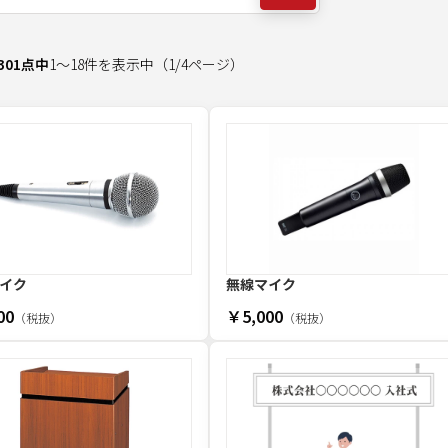
301
点中
1
～
18
件を表示中
（
1
/
4
ページ）
イク
無線マイク
00
￥5,000
（税抜）
（税抜）