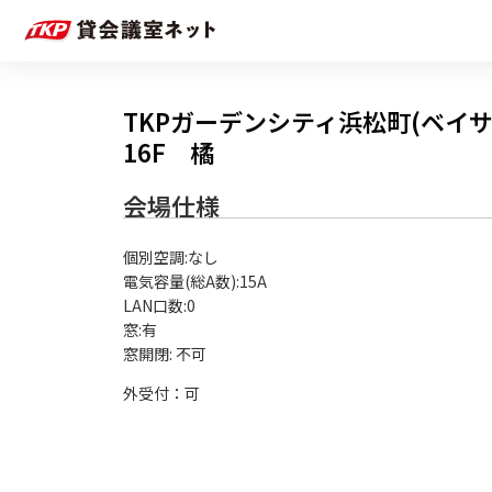
TKPガーデンシティ浜松町(ベイサ
16F 橘
会場仕様
個別空調:なし

電気容量(総A数):15A

LAN口数:0

窓:有

外受付：可