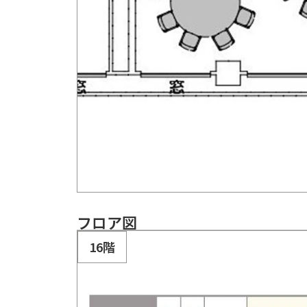
フロア図
16階