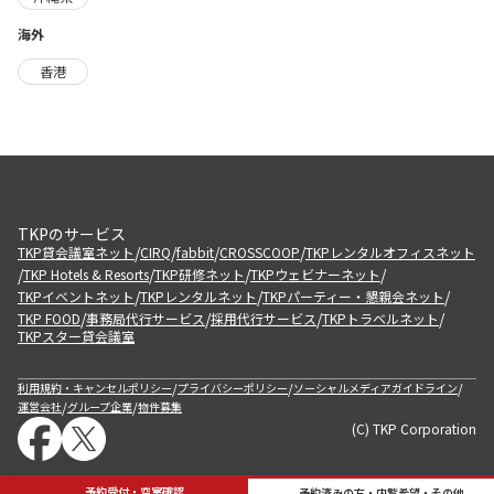
海外
香港
TKPのサービス
/
/
/
/
TKP貸会議室ネット
CIRQ
fabbit
CROSSCOOP
TKPレンタルオフィスネット
/
/
/
/
TKP Hotels & Resorts
TKP研修ネット
TKPウェビナーネット
/
/
/
TKPイベントネット
TKPレンタルネット
TKPパーティー・懇親会ネット
/
/
/
/
TKP FOOD
事務局代行サービス
採用代行サービス
TKPトラベルネット
TKPスター貸会議室
/
/
/
利用規約・キャンセルポリシー
プライバシーポリシー
ソーシャルメディアガイドライン
/
/
運営会社
グループ企業
物件募集
(C) TKP Corporation
予約受付・空室確認
予約済みの方・内覧希望・その他