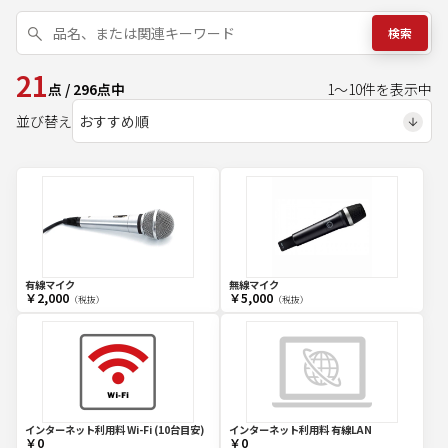
検索
21
点
/
296
点中
1
～
10
件を表示中
並び替え
有線マイク
無線マイク
￥2,000
￥5,000
（税抜）
（税抜）
インターネット利用料 Wi-Fi (10台目安)
インターネット利用料 有線LAN
￥0
￥0