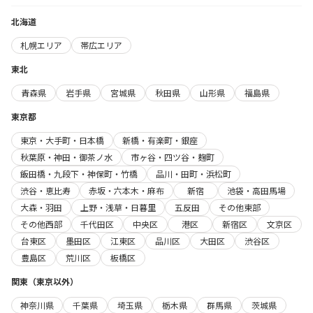
北海道
札幌エリア
帯広エリア
東北
青森県
岩手県
宮城県
秋田県
山形県
福島県
東京都
東京・大手町・日本橋
新橋・有楽町・銀座
秋葉原・神田・御茶ノ水
市ヶ谷・四ツ谷・麹町
飯田橋・九段下・神保町・竹橋
品川・田町・浜松町
渋谷・恵比寿
赤坂・六本木・麻布
新宿
池袋・高田馬場
大森・羽田
上野・浅草・日暮里
五反田
その他東部
その他西部
千代田区
中央区
港区
新宿区
文京区
台東区
墨田区
江東区
品川区
大田区
渋谷区
豊島区
荒川区
板橋区
関東（東京以外）
神奈川県
千葉県
埼玉県
栃木県
群馬県
茨城県