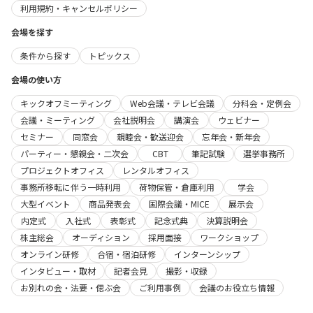
利用規約・キャンセルポリシー
会場を探す
条件から探す
トピックス
会場の使い方
キックオフミーティング
Web会議・テレビ会議
分科会・定例会
会議・ミーティング
会社説明会
講演会
ウェビナー
セミナー
同窓会
親睦会・歓送迎会
忘年会・新年会
パーティー・懇親会・二次会
CBT
筆記試験
選挙事務所
プロジェクトオフィス
レンタルオフィス
事務所移転に伴う一時利用
荷物保管・倉庫利用
学会
大型イベント
商品発表会
国際会議・MICE
展示会
内定式
入社式
表彰式
記念式典
決算説明会
株主総会
オーディション
採用面接
ワークショップ
オンライン研修
合宿・宿泊研修
インターンシップ
インタビュー・取材
記者会見
撮影・収録
お別れの会・法要・偲ぶ会
ご利用事例
会議のお役立ち情報