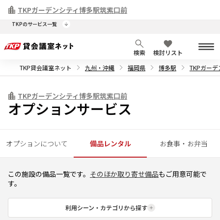
2026年7月30日
令和8年熊本地震により被災された皆さまへ
TKPガーデンシティ博多駅筑紫口前
TKPのサービス一覧
検索
検討リスト
TKP貸会議室ネット
九州・沖縄
福岡県
博多駅
TKPガー
TKPガーデンシティ博多駅筑紫口前
オプションサービス
オプションについて
備品レンタル
お食事・お弁当
この施設の備品一覧です。
そのほか取り寄せ備品
もご用意可能で
す。
利用シーン・カテゴリから探す