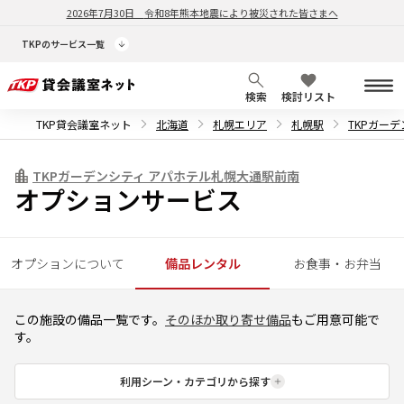
2026年7月30日
令和8年熊本地震により被災された皆さまへ
TKPのサービス一覧
検索
検討リスト
TKP貸会議室ネット
北海道
札幌エリア
札幌駅
TKPガー
TKPガーデンシティ アパホテル札幌大通駅前南
オプションサービス
オプションについて
備品レンタル
お食事・お弁当
この施設の備品一覧です。
そのほか取り寄せ備品
もご用意可能で
す。
利用シーン・カテゴリから探す