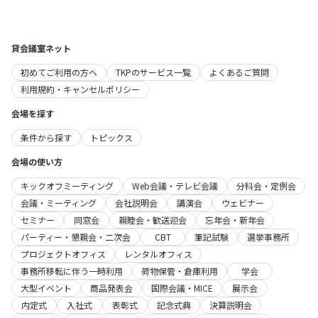
貸会議室ネット
初めてご利用の方へ
TKPのサービス一覧
よくあるご質問
利用規約・キャンセルポリシー
会場を探す
条件から探す
トピックス
会場の使い方
キックオフミーティング
Web会議・テレビ会議
分科会・定例会
会議・ミーティング
会社説明会
講演会
ウェビナー
セミナー
同窓会
親睦会・歓送迎会
忘年会・新年会
パーティー・懇親会・二次会
CBT
筆記試験
選挙事務所
プロジェクトオフィス
レンタルオフィス
事務所移転に伴う一時利用
荷物保管・倉庫利用
学会
大型イベント
商品発表会
国際会議・MICE
展示会
内定式
入社式
表彰式
記念式典
決算説明会