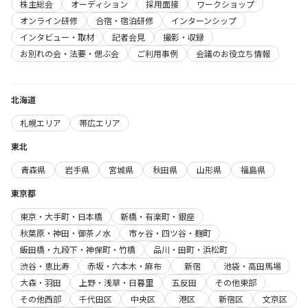
株主総会
オーディション
採用面接
ワークショップ
オンライン研修
合宿・宿泊研修
インターンシップ
インタビュー・取材
記者会見
撮影・収録
お別れの会・法要・偲ぶ会
ご利用事例
会議のお役立ち情報
北海道
札幌エリア
帯広エリア
東北
青森県
岩手県
宮城県
秋田県
山形県
福島県
東京都
東京・大手町・日本橋
新橋・有楽町・銀座
秋葉原・神田・御茶ノ水
市ヶ谷・四ツ谷・麹町
飯田橋・九段下・神保町・竹橋
品川・田町・浜松町
渋谷・恵比寿
赤坂・六本木・麻布
新宿
池袋・高田馬場
大森・羽田
上野・浅草・日暮里
五反田
その他東部
その他西部
千代田区
中央区
港区
新宿区
文京区