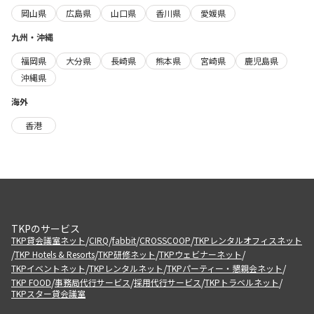
岡山県
広島県
山口県
香川県
愛媛県
九州・沖縄
福岡県
大分県
長崎県
熊本県
宮崎県
鹿児島県
沖縄県
海外
香港
TKPのサービス
/
/
/
/
TKP貸会議室ネット
CIRQ
fabbit
CROSSCOOP
TKPレンタルオフィスネット
/
/
/
/
TKP Hotels & Resorts
TKP研修ネット
TKPウェビナーネット
/
/
/
TKPイベントネット
TKPレンタルネット
TKPパーティー・懇親会ネット
/
/
/
/
TKP FOOD
事務局代行サービス
採用代行サービス
TKPトラベルネット
TKPスター貸会議室