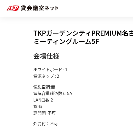
TKPガーデンシティPREMIUM名
ミーティングルーム5F
会場仕様
ホワイトボード
:
1
電源タップ
:
2
個別空調:無

電気容量(総A数):15A

LAN口数:2

窓:有

外受付：不可